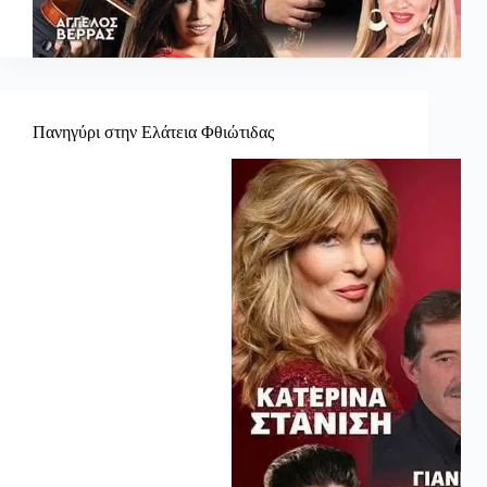
Πανηγύρι στην Ελάτεια Φθιώτιδας