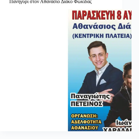
Πανηγύρι στον Αθανάσιο Διάκο Φωκίδας