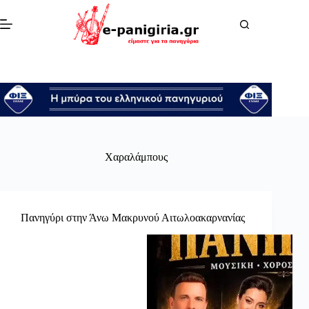
Μετάβαση
στο
περιεχόμενο
Χαραλάμπους
Πανηγύρι στην Άνω Μακρυνού Αιτωλοακαρνανίας