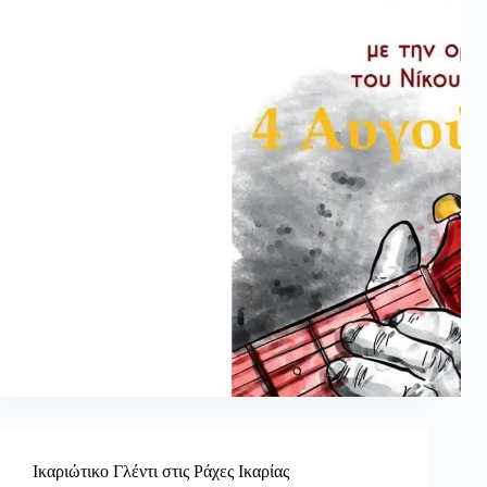
Ικαριώτικο Γλέντι στις Ράχες Ικαρίας