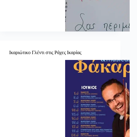
Ικαριώτικο Γλέντι στις Ράχες Ικαρίας