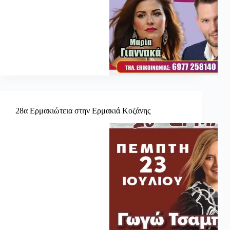
28α Ερμακιώτεια στην Ερμακιά Κοζάνης