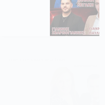
Πανηγύρι στον Κόκκινο Μύλο Αττικής