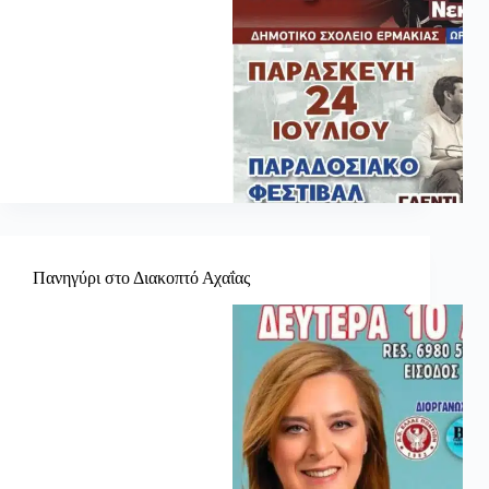
Πανηγύρι στο Διακοπτό Αχαΐας