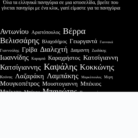
Όλα τα ελληνικά πανηγύρια σε μια ιστοσελίδα, βρείτε που
γίνεται πανηγύρι με ένα κλικ, γιατί είμαστε για τα πανηγύρια
Βέρρα
Αντωνίου
Αριστόπουλος
Βελισσάρης
Γεωργαντά
Βλαχοδήμος
Γιαννακά
Διαλεχτή
Γρίβα
Διαμαντη
Γιαννούλης
Ζωιδάκης
Ιωαννίδης
Κατσίγιαννη
Καραχρήστος
Καραμπά
Καψάλης
Κοκκώνης
Κατσίγιαννης
Λαμπάκης
Λαζαράκη
Κούνας
Μερη
Μαρκόπουλος
Μουγκοπέτρος
Μουστογιαννη
Μπέκιος
Μπανιώτης
Μπέκιου
Μπέκος
Παπαγεωργίου
Σαραβάκου
Σαφέτης
Πλακιάς
Πετεινός
Σπυρόπουλος
Τσίκος
Τσαμπά
Τζίμας
Τσαμαδός
Τσαρουχας
Τσολακιδης
Χακτσης
Χαλιάσος
Χαλιγιάννης
Πρόσφατες δημοσιεύσεις