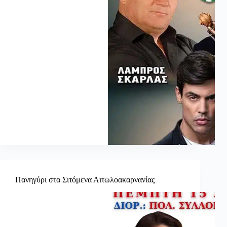
Πανηγύρι στα Σιτόμενα Αιτωλοακαρνανίας