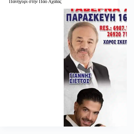
Πανηγύρι στην Πάο Αχαΐας