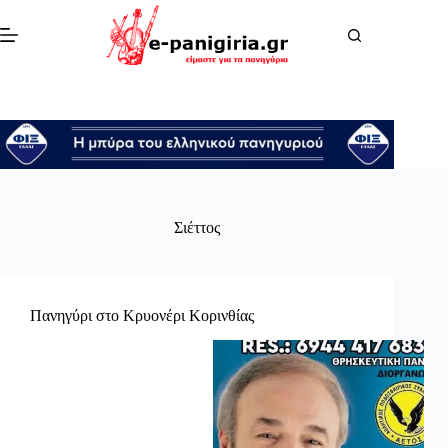
Μετάβαση
στο
περιεχόμενο
Σιέττος
Πανηγύρι στο Κρυονέρι Κορινθίας