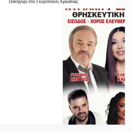
Πανηγύρι στο Γκορτσούλι Αρκαδίας