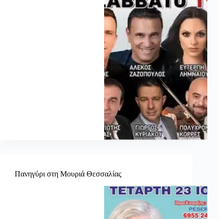
Πανηγύρι στη Μουριά Θεσσαλίας