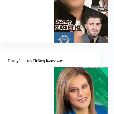
Πανηγύρι στην Πεδινή Ιωαννίνων