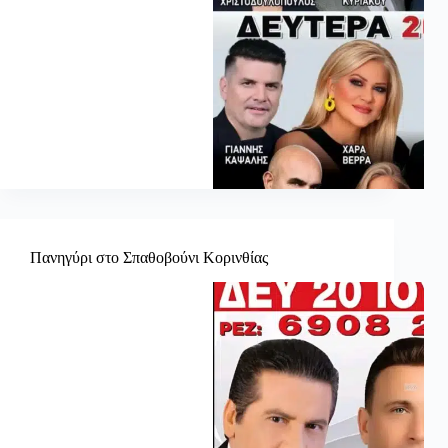
Πανηγύρι στο Σπαθοβούνι Κορινθίας