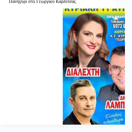
Πανηγύρι στο Γεωργικό Καρδίτσας