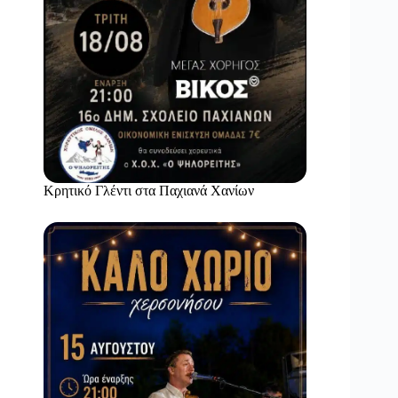
Κρητικό Γλέντι στα Παχιανά Χανίων