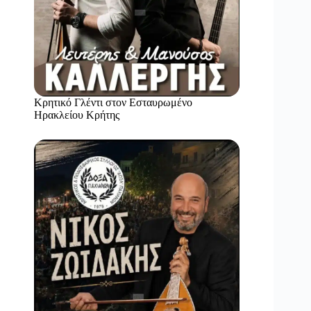
Κρητικό Γλέντι στον Εσταυρωμένο
Ηρακλείου Κρήτης