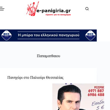
Μετάβαση
στο
περιεχόμενο
Παπαματθαιου
Πανηγύρι στο Παλιούρι Θεσσαλίας