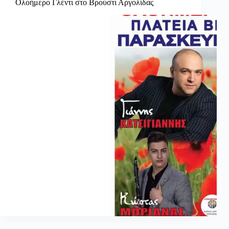
Ολοήμερο Γλέντι στο Βρούστι Αργολίδας