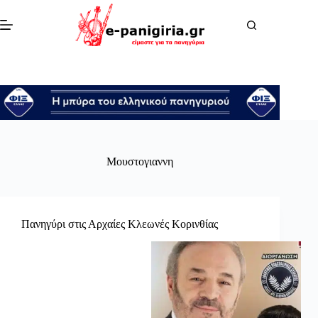
Μετάβαση
στο
περιεχόμενο
Μουστογιαννη
Πανηγύρι στις Αρχαίες Κλεωνές Κορινθίας