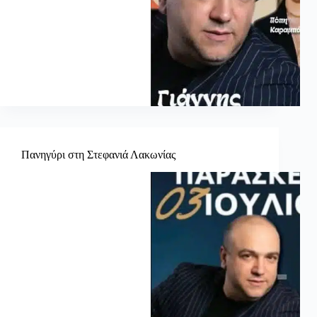
Πανηγύρι στη Στεφανιά Λακωνίας