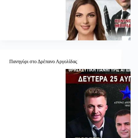
Πανηγύρι στο Δρέπανο Αργολίδας