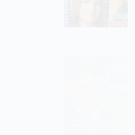
Πανηγύρι στον Παλαιόπυργο Αιτωλοακαρνανίας