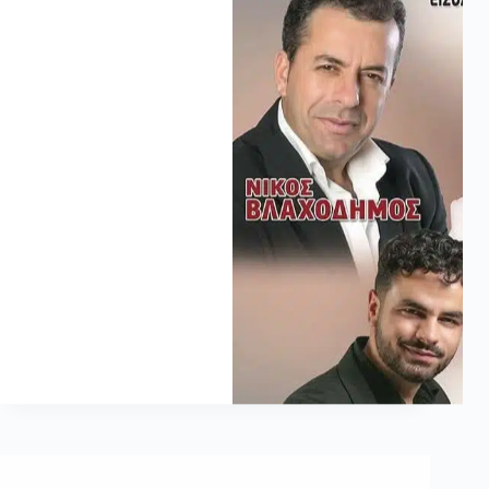
Πανηγύρι στο Παλαιοχώρι Βουργαρελίου Άρτας