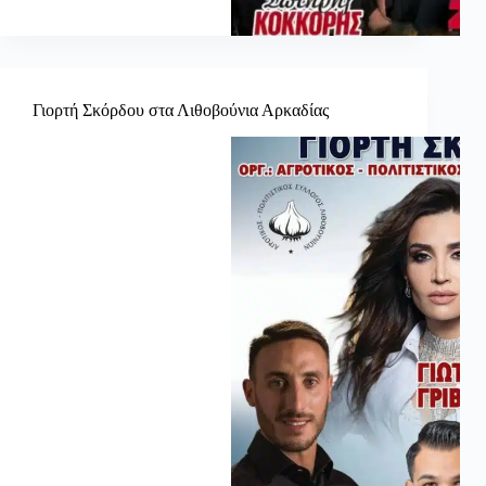
Γιορτή Σκόρδου στα Λιθοβούνια Αρκαδίας