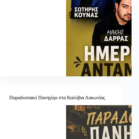
Παραδοσιακό Πανηγύρι στα Καλύβια Λακωνίας