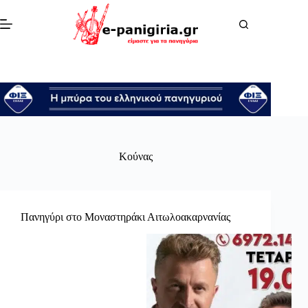
Μετάβαση
στο
περιεχόμενο
Κούνας
Πανηγύρι στο Μοναστηράκι Αιτωλοακαρνανίας