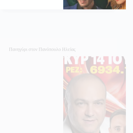
Πανηγύρι στον Πανόπουλο Ηλείας