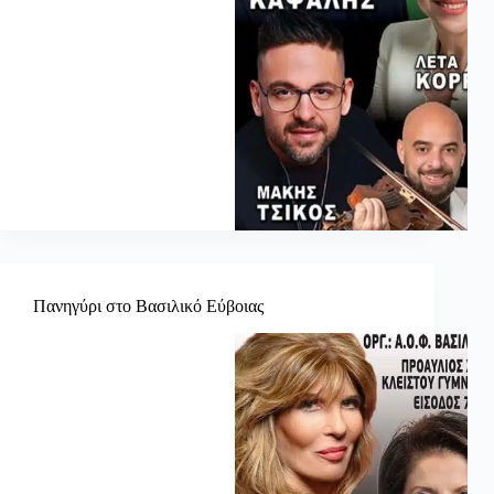
Πανηγύρι στο Βασιλικό Εύβοιας