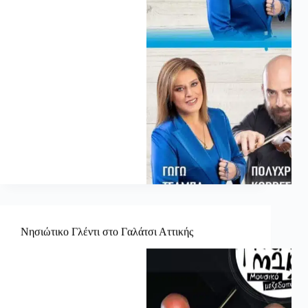
Νησιώτικο Γλέντι στο Γαλάτσι Αττικής