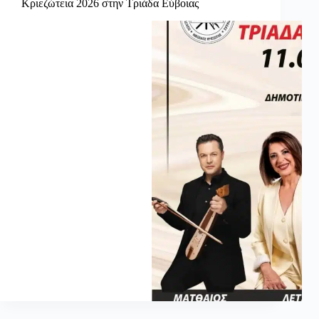
Κριεζώτεια 2026 στην Τριάδα Εύβοιας