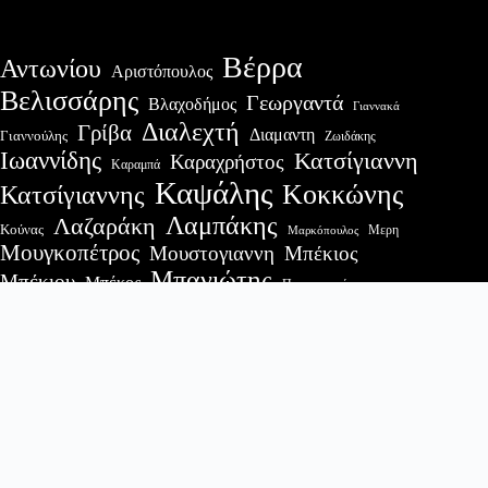
Βέρρα
Αντωνίου
Αριστόπουλος
Βελισσάρης
Γεωργαντά
Βλαχοδήμος
Γιαννακά
Διαλεχτή
Γρίβα
Διαμαντη
Γιαννούλης
Ζωιδάκης
Ιωαννίδης
Κατσίγιαννη
Καραχρήστος
Καραμπά
Καψάλης
Κοκκώνης
Κατσίγιαννης
Λαμπάκης
Λαζαράκη
Κούνας
Μερη
Μαρκόπουλος
Μουγκοπέτρος
Μουστογιαννη
Μπέκιος
Μπανιώτης
Μπέκιου
Μπέκος
Παπαγεωργίου
Σαραβάκου
Σαφέτης
Πλακιάς
Πετεινός
Σπυρόπουλος
Τσίκος
Τσαμπά
Τζίμας
Τσαμαδός
Τσαρουχας
Τσολακιδης
Χακτσης
Χαλιάσος
Χαλιγιάννης
Πρόσφατες δημοσιεύσεις
Παραδοσιακό Καγκελάρι στο Τετράκωμο Άρτας