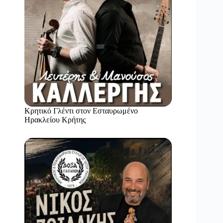
Κρητικό Γλέντι στον Εσταυρωμένο
Ηρακλείου Κρήτης