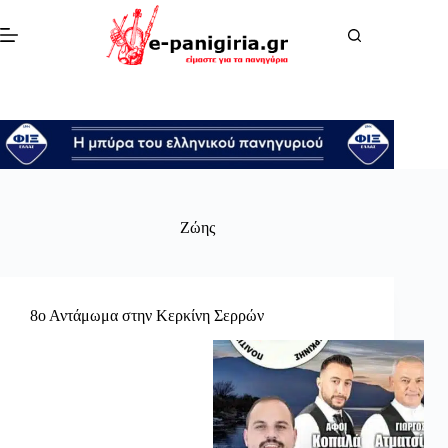
Μετάβαση
στο
περιεχόμενο
Ζώης
8ο Αντάμωμα στην Κερκίνη Σερρών