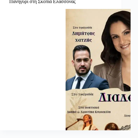
Πανηγύρι στη Σκοπιά Ελασσόνας