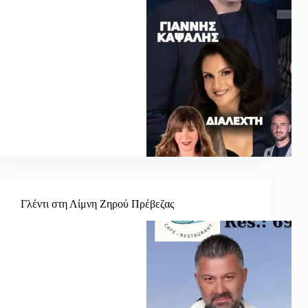
Γλέντι στη Λίμνη Ζηρού Πρέβεζας