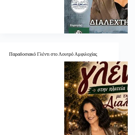
Παραδοσιακό Γλέντι στο Λουτρό Αμφιλοχίας