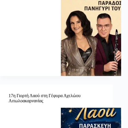
17η Γιορτή Λαού στη Γέφυρα Αχελώου
Αιτωλοακαρνανίας