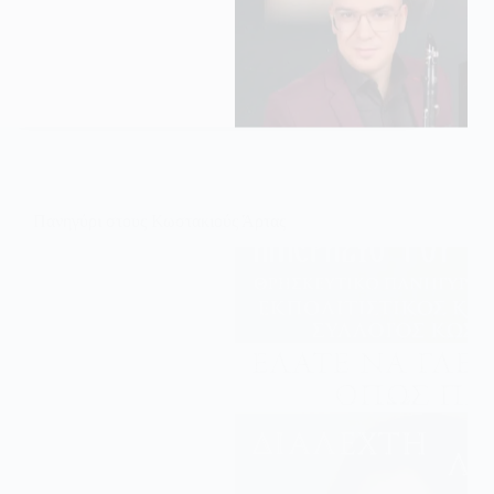
Πανηγύρι στους Κωστακιούς Άρτας