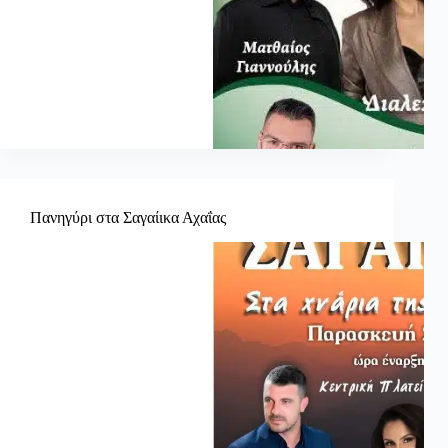
Πανηγύρι στα Σαγαίικα Αχαΐας