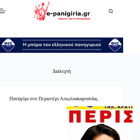
Μετάβαση
στο
περιεχόμενο
Διαλεχτή
Πανηγύρι στο Περιστέρι Αιτωλοακαρνανίας