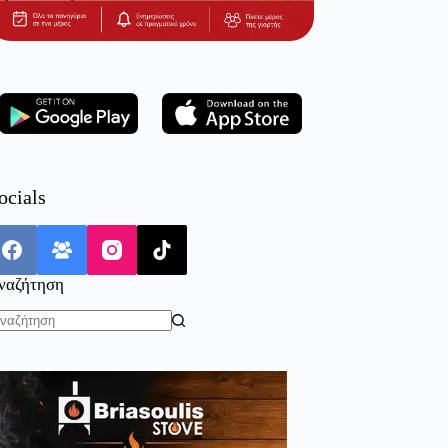
ocials
ναζήτηση
o
sults