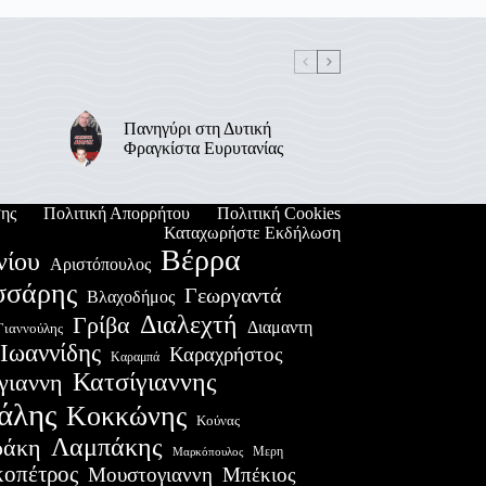
Πανηγύρι στη Δυτική
Φραγκίστα Ευρυτανίας
ης
Πολιτική Απορρήτου
Πολιτική Cookies
Καταχωρήστε Εκδήλωση
Βέρρα
νίου
Αριστόπουλος
σσάρης
Γεωργαντά
Βλαχοδήμος
Διαλεχτή
Γρίβα
Διαμαντη
Γιαννούλης
Ιωαννίδης
Καραχρήστος
Καραμπά
Κατσίγιαννης
γιαννη
άλης
Κοκκώνης
Κούνας
Λαμπάκης
ράκη
Μερη
Μαρκόπουλος
οπέτρος
Μουστογιαννη
Μπέκιος