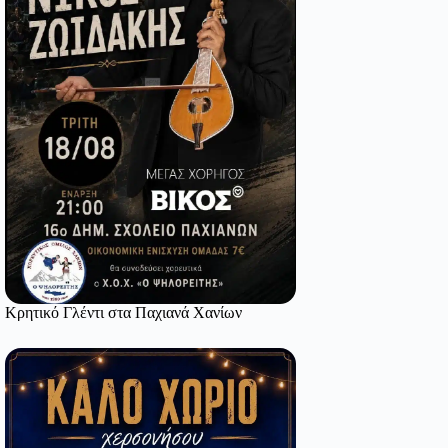
Κρητικό Γλέντι στα Παχιανά Χανίων