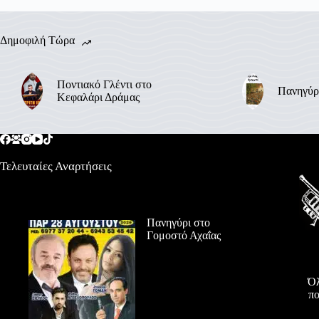
Δημοφιλή Τώρα
Ποντιακό Γλέντι στο
Πανηγύρ
Κεφαλάρι Δράμας
Τελευταίες Αναρτήσεις
Πανηγύρι στο
Γομοστό Αχαΐας
Όλ
πο