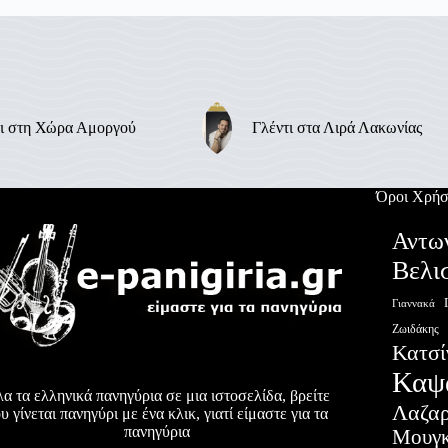
ι στη Χώρα Αμοργού
Γλέντι στα Λιρά Λακωνίας
Όροι Χρήσ
Αντω
Βελι
Γιαννακά
Ζωιδάκης
Κατσί
Καψ
α τα ελληνικά πανηγύρια σε μια ιστοσελίδα, βρείτε
Λαζα
υ γίνεται πανηγύρι με ένα κλικ, γιατί είμαστε για τα
πανηγύρια
Μουγκ