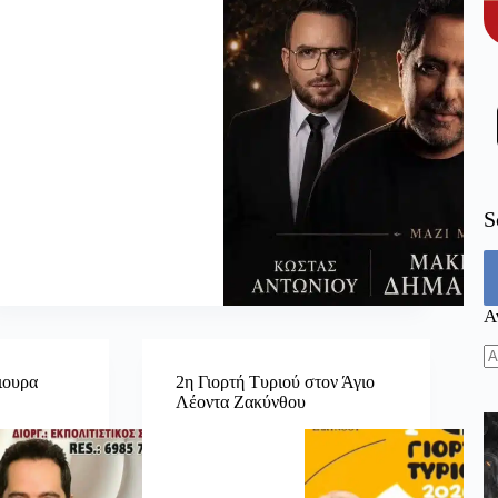
S
Α
N
ιουρα
2η Γιορτή Τυριού στον Άγιο
re
Λέοντα Ζακύνθου