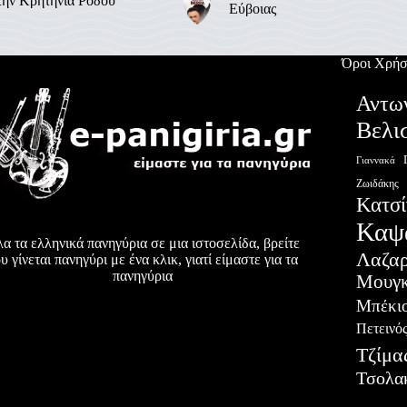
την Κρητηνία Ρόδου
Εύβοιας
Όροι Χρήσ
Αντω
Βελι
Γιαννακά
Ζωιδάκης
Κατσί
Καψ
α τα ελληνικά πανηγύρια σε μια ιστοσελίδα, βρείτε
Λαζα
υ γίνεται πανηγύρι με ένα κλικ, γιατί είμαστε για τα
πανηγύρια
Μουγκ
Μπέκι
Πετεινό
Τζίμα
Τσολα