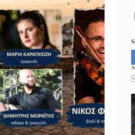
S
Α
N
re