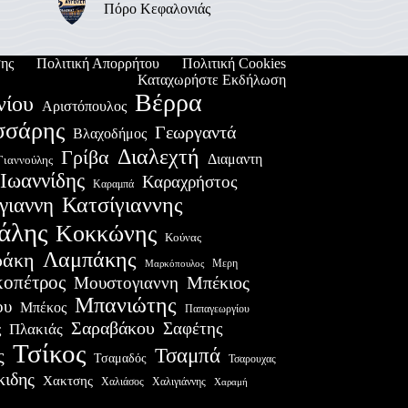
Πόρο Κεφαλονιάς
ης
Πολιτική Απορρήτου
Πολιτική Cookies
Καταχωρήστε Εκδήλωση
Βέρρα
νίου
Αριστόπουλος
σσάρης
Γεωργαντά
Βλαχοδήμος
Διαλεχτή
Γρίβα
Διαμαντη
Γιαννούλης
Ιωαννίδης
Καραχρήστος
Καραμπά
Κατσίγιαννης
γιαννη
άλης
Κοκκώνης
Κούνας
Λαμπάκης
ράκη
Μερη
Μαρκόπουλος
οπέτρος
Μουστογιαννη
Μπέκιος
Μπανιώτης
ου
Μπέκος
Παπαγεωργίου
Σαραβάκου
Σαφέτης
Πλακιάς
ς
Τσίκος
Τσαμπά
ς
Τσαμαδός
Τσαρουχας
κιδης
Χακτσης
Χαλιάσος
Χαλιγιάννης
Χαραμή