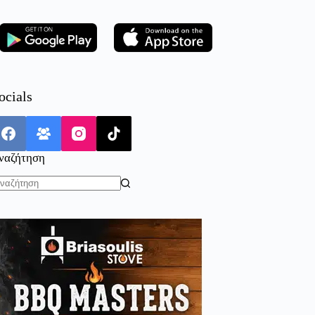
ocials
ναζήτηση
o
sults