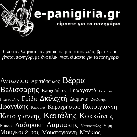
Όλα τα ελληνικά πανηγύρια σε μια ιστοσελίδα, βρείτε που
γίνεται πανηγύρι με ένα κλικ, γιατί είμαστε για τα πανηγύρια
Βέρρα
Αντωνίου
Αριστόπουλος
Βελισσάρης
Γεωργαντά
Βλαχοδήμος
Γιαννακά
Διαλεχτή
Γρίβα
Διαμαντη
Γιαννούλης
Ζωιδάκης
Ιωαννίδης
Κατσίγιαννη
Καραχρήστος
Καραμπά
Καψάλης
Κοκκώνης
Κατσίγιαννης
Λαμπάκης
Λαζαράκη
Κούνας
Μερη
Μαρκόπουλος
Μουγκοπέτρος
Μουστογιαννη
Μπέκιος