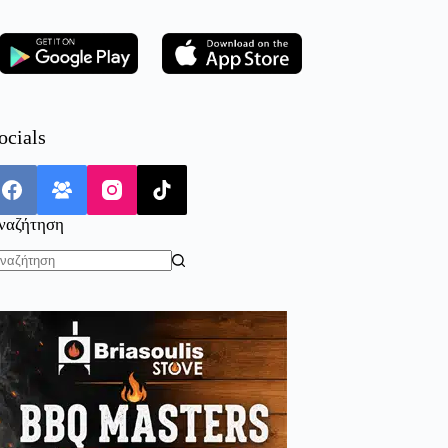
ocials
ναζήτηση
o
sults