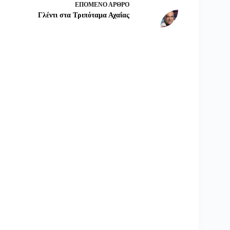
ΕΠΌΜΕΝΟ
ΆΡΘΡΟ
Γλέντι στα Τριπόταμα Αχαΐας