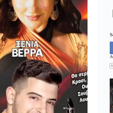
S
Α
N
re