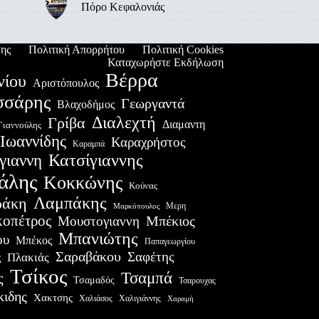
Πόρο Κεφαλονιάς
ης
Πολιτική Απορρήτου
Πολιτική Cookies
Καταχωρήστε Εκδήλωση
Βέρρα
νίου
Αριστόπουλος
σσάρης
Γεωργαντά
Βλαχοδήμος
Διαλεχτή
Γρίβα
Διαμαντη
Γιαννούλης
Ιωαννίδης
Καραχρήστος
Καραμπά
Κατσίγιαννης
γιαννη
άλης
Κοκκώνης
Κούνας
Λαμπάκης
ράκη
Μερη
Μαρκόπουλος
οπέτρος
Μουστογιαννη
Μπέκιος
Μπανιώτης
ου
Μπέκος
Παπαγεωργίου
Σαραβάκου
Σαφέτης
Πλακιάς
ς
Τσίκος
Τσαμπά
ς
Τσαμαδός
Τσαρουχας
κιδης
Χακτσης
Χαλιάσος
Χαλιγιάννης
Χαραμή