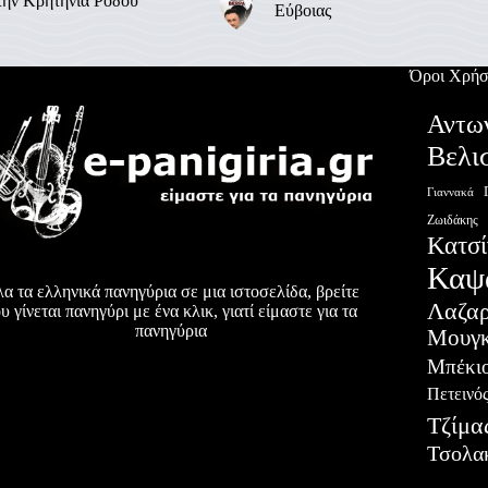
την Κρητηνία Ρόδου
Εύβοιας
Όροι Χρήσ
Αντω
Βελι
Γιαννακά
Ζωιδάκης
Κατσί
Καψ
α τα ελληνικά πανηγύρια σε μια ιστοσελίδα, βρείτε
Λαζα
υ γίνεται πανηγύρι με ένα κλικ, γιατί είμαστε για τα
πανηγύρια
Μουγκ
Μπέκι
Πετεινό
Τζίμα
Τσολα