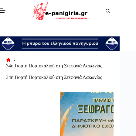
Μετάβαση
στο
περιεχόμενο
Αρχική
34η Γιορτή Πορτοκαλιού στη Στεφανιά Λακωνίας
σελίδα
34η Γιορτή Πορτοκαλιού στη Στεφανιά Λακωνίας