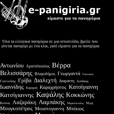
Όλα τα ελληνικά πανηγύρια σε μια ιστοσελίδα, βρείτε που
γίνεται πανηγύρι με ένα κλικ, γιατί είμαστε για τα πανηγύρια
Βέρρα
Αντωνίου
Αριστόπουλος
Βελισσάρης
Γεωργαντά
Βλαχοδήμος
Γιαννακά
Διαλεχτή
Γρίβα
Διαμαντη
Γιαννούλης
Ζωιδάκης
Ιωαννίδης
Κατσίγιαννη
Καραχρήστος
Καραμπά
Καψάλης
Κοκκώνης
Κατσίγιαννης
Λαμπάκης
Λαζαράκη
Κούνας
Μερη
Μαρκόπουλος
Μουγκοπέτρος
Μουστογιαννη
Μπέκιος