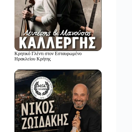
Κρητικό Γλέντι στον Εσταυρωμένο
Ηρακλείου Κρήτης