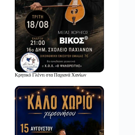
Κρητικό Γλέντι στα Παχιανά Χανίων