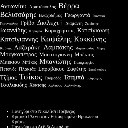
Βέρρα
Αντωνίου
Αριστόπουλος
Βελισσάρης
Γεωργαντά
Βλαχοδήμος
Γιαννακά
Διαλεχτή
Γρίβα
Διαμαντη
Γιαννούλης
Ζωιδάκης
Ιωαννίδης
Κατσίγιαννη
Καραχρήστος
Καραμπά
Καψάλης
Κοκκώνης
Κατσίγιαννης
Λαμπάκης
Λαζαράκη
Κούνας
Μερη
Μαρκόπουλος
Μουγκοπέτρος
Μουστογιαννη
Μπέκιος
Μπανιώτης
Μπέκιου
Μπέκος
Παπαγεωργίου
Σαραβάκου
Σαφέτης
Πλακιάς
Πετεινός
Σπυρόπουλος
Τσίκος
Τσαμπά
Τζίμας
Τσαμαδός
Τσαρουχας
Τσολακιδης
Χακτσης
Χαλιγιάννης
Χαλιάσος
Πρόσφατες δημοσιεύσεις
Πανηγύρι στο Νικολίτσι Πρέβεζας
Κρητικό Γλέντι στον Εσταυρωμένο Ηρακλείου
Κρήτης
Πανηγύρι στο Λεβίδι Αρκαδίας