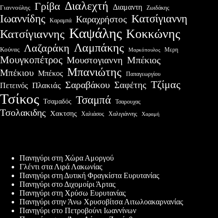
Διαλεχτή
Γρίβα
Διαμαντη
Γιαννούλης
Ζωιδάκης
Ιωαννίδης
Κατσίγιαννη
Καραχρήστος
Καραμπά
Καψάλης
Κοκκώνης
Κατσίγιαννης
Λαμπάκης
Λαζαράκη
Κούνας
Μερη
Μαρκόπουλος
Μουγκοπέτρος
Μουστογιαννη
Μπέκιος
Μπανιώτης
Μπέκιου
Μπέκος
Παπαγεωργίου
Τζίμας
Σαραβάκου
Σαφέτης
Πλακιάς
Πετεινός
Τσίκος
Τσαμπά
Τσαμαδός
Τσαρουχας
Τσολακιδης
Χακτσης
Χαλιάσος
Χαλιγιάννης
Χαραμή
Πρόσφατες δημοσιεύσεις
Πανηγύρι στη Χώρα Αμοργού
Γλέντι στα Λιρά Λακωνίας
Πανηγύρι στη Δυτική Φραγκίστα Ευρυτανίας
Πανηγύρι στο Διχομοίρι Άρτας
Πανηγύρι στη Χρύσω Ευρυτανίας
Πανηγύρι στην Άνω Χρυσοβίτσα Αιτωλοακαρνανίας
Πανηγύρι στο Πετροβούνι Ιωαννίνων