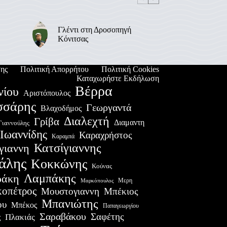
Γλέντι στη Δροσοπηγή
Κόνιτσας
ης
Πολιτική Απορρήτου
Πολιτική Cookies
Καταχωρήστε Εκδήλωση
Βέρρα
νίου
Αριστόπουλος
σσάρης
Γεωργαντά
Βλαχοδήμος
Διαλεχτή
Γρίβα
Διαμαντη
Γιαννούλης
Ιωαννίδης
Καραχρήστος
Καραμπά
Κατσίγιαννης
γιαννη
άλης
Κοκκώνης
Κούνας
Λαμπάκης
ράκη
Μερη
Μαρκόπουλος
οπέτρος
Μουστογιαννη
Μπέκιος
Μπανιώτης
ου
Μπέκος
Παπαγεωργίου
Σαραβάκου
Σαφέτης
Πλακιάς
ς