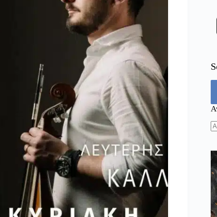
S
Α
N
re