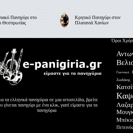
ιακό Πανηγύρι στο
Κρητικό Πανηγύρι στον
ι Θεσπρωτίας
Πλατανιά Χανίων
Όροι Χρήσ
Αντω
Βελι
Γιαννακά
Ζωιδάκης
Κατσί
Καψ
α τα ελληνικά πανηγύρια σε μια ιστοσελίδα, βρείτε
Λαζα
υ γίνεται πανηγύρι με ένα κλικ, γιατί είμαστε για τα
πανηγύρια
Μουγκ
Μπέκι
Πετεινό