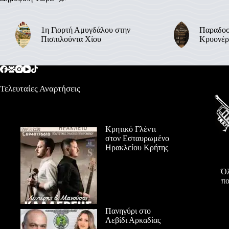
1η Γιορτή Αμυγδάλου στην
Παραδοσ
Πισπιλούντα Χίου
Κρυονέρ
Τελευταίες Αναρτήσεις
Κρητικό Γλέντι
στον Εσταυρωμένο
Ηρακλείου Κρήτης
Όλ
πο
Πανηγύρι στο
Λεβίδι Αρκαδίας