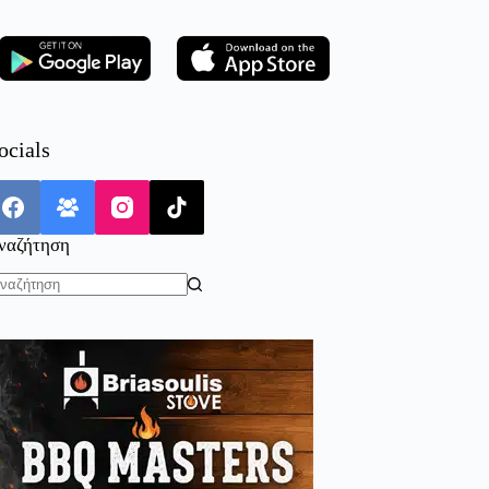
ocials
ναζήτηση
o
sults