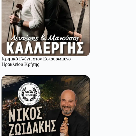
Κρητικό Γλέντι στον Εσταυρωμένο
Ηρακλείου Κρήτης