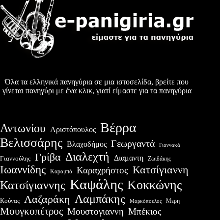
Όλα τα ελληνικά πανηγύρια σε μια ιστοσελίδα, βρείτε που
γίνεται πανηγύρι με ένα κλικ, γιατί είμαστε για τα πανηγύρια
Βέρρα
Αντωνίου
Αριστόπουλος
Βελισσάρης
Γεωργαντά
Βλαχοδήμος
Γιαννακά
Διαλεχτή
Γρίβα
Διαμαντη
Γιαννούλης
Ζωιδάκης
Ιωαννίδης
Κατσίγιαννη
Καραχρήστος
Καραμπά
Καψάλης
Κοκκώνης
Κατσίγιαννης
Λαμπάκης
Λαζαράκη
Κούνας
Μερη
Μαρκόπουλος
Μουγκοπέτρος
Μουστογιαννη
Μπέκιος