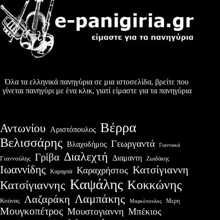
Όλα τα ελληνικά πανηγύρια σε μια ιστοσελίδα, βρείτε που
γίνεται πανηγύρι με ένα κλικ, γιατί είμαστε για τα πανηγύρια
Βέρρα
Αντωνίου
Αριστόπουλος
Βελισσάρης
Γεωργαντά
Βλαχοδήμος
Γιαννακά
Διαλεχτή
Γρίβα
Διαμαντη
Γιαννούλης
Ζωιδάκης
Ιωαννίδης
Κατσίγιαννη
Καραχρήστος
Καραμπά
Καψάλης
Κοκκώνης
Κατσίγιαννης
Λαμπάκης
Λαζαράκη
Κούνας
Μερη
Μαρκόπουλος
Μουγκοπέτρος
Μουστογιαννη
Μπέκιος