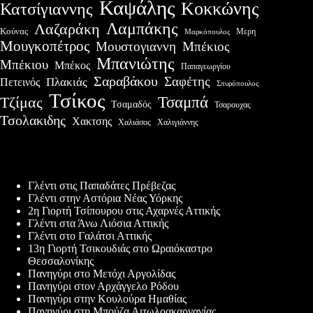
Καψάλης
Κοκκώνης
Κατσίγιαννης
Λαμπάκης
Λαζαράκη
Κούνας
Μερη
Μαρκόπουλος
Μουγκοπέτρος
Μουστογιαννη
Μπέκιος
Μπανιώτης
Μπέκιου
Μπέκος
Παπαγεωργίου
Σαραβάκου
Σαφέτης
Πλακιάς
Πετεινός
Σπυρόπουλος
Τσίκος
Τσαμπά
Τζίμας
Τσαμαδός
Τσαρουχας
Τσολακιδης
Χακτσης
Χαλιάσος
Χαλιγιάννης
Πρόσφατες δημοσιεύσεις
Γλέντι στις Παπαδάτες Πρέβεζας
Γλέντι στην Αστόρια Νέας Υόρκης
2η Γιορτή Τσίπουρου στις Αχαρνές Αττικής
Γλέντι στα Άνω Λιόσια Αττικής
Γλέντι στο Γαλάτσι Αττικής
13η Γιορτή Τσικουδιάς στο Ωραιόκαστρο
Θεσσαλονίκης
Πανηγύρι στο Μετόχι Αργολίδας
Πανηγύρι στον Αρχάγγελο Ρόδου
Πανηγύρι στην Κουλούρα Ημαθίας
Πανηγύρι στη Μπούζα Αιτωλοακαρνανίας