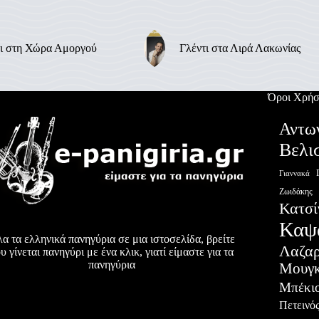
ι στη Χώρα Αμοργού
Γλέντι στα Λιρά Λακωνίας
Όροι Χρήσ
Αντω
Βελι
Γιαννακά
Ζωιδάκης
Κατσί
Καψ
α τα ελληνικά πανηγύρια σε μια ιστοσελίδα, βρείτε
Λαζα
υ γίνεται πανηγύρι με ένα κλικ, γιατί είμαστε για τα
πανηγύρια
Μουγκ
Μπέκι
Πετεινό