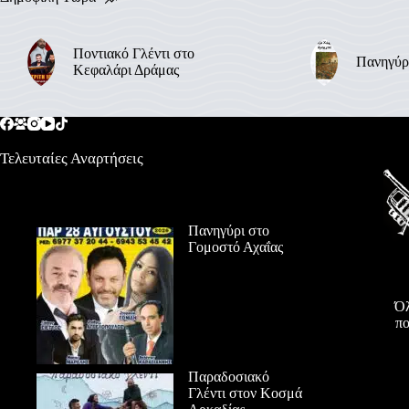
Ποντιακό Γλέντι στο
Πανηγύρ
Κεφαλάρι Δράμας
Τελευταίες Αναρτήσεις
Πανηγύρι στο
Γομοστό Αχαΐας
Όλ
πο
Παραδοσιακό
Γλέντι στον Κοσμά