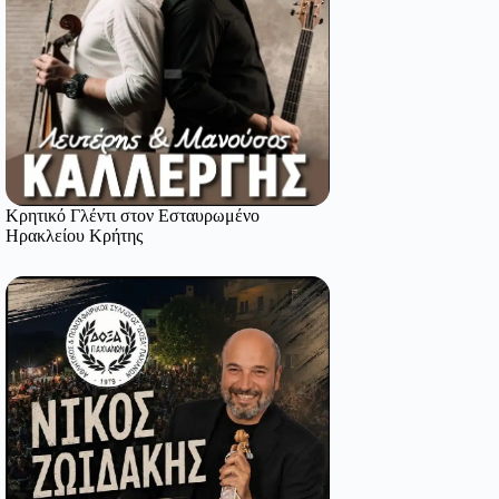
Κρητικό Γλέντι στον Εσταυρωμένο
Ηρακλείου Κρήτης