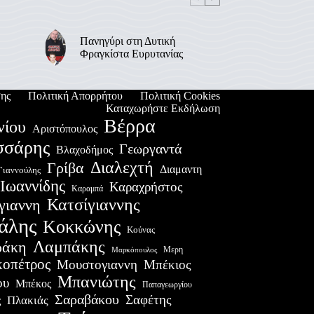
Πανηγύρι στη Δυτική
Φραγκίστα Ευρυτανίας
ης
Πολιτική Απορρήτου
Πολιτική Cookies
Καταχωρήστε Εκδήλωση
Βέρρα
νίου
Αριστόπουλος
σσάρης
Γεωργαντά
Βλαχοδήμος
Διαλεχτή
Γρίβα
Διαμαντη
Γιαννούλης
Ιωαννίδης
Καραχρήστος
Καραμπά
Κατσίγιαννης
γιαννη
άλης
Κοκκώνης
Κούνας
Λαμπάκης
ράκη
Μερη
Μαρκόπουλος
οπέτρος
Μουστογιαννη
Μπέκιος
Μπανιώτης
ου
Μπέκος
Παπαγεωργίου
Σαραβάκου
Σαφέτης
Πλακιάς
ς