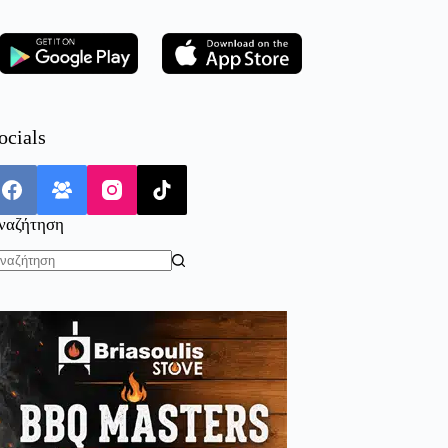
ocials
ναζήτηση
o
sults