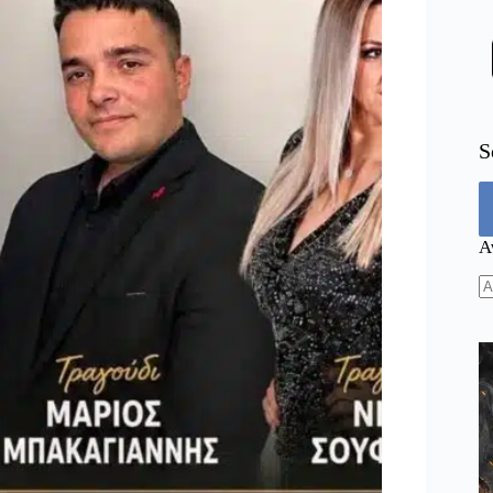
S
Α
N
re