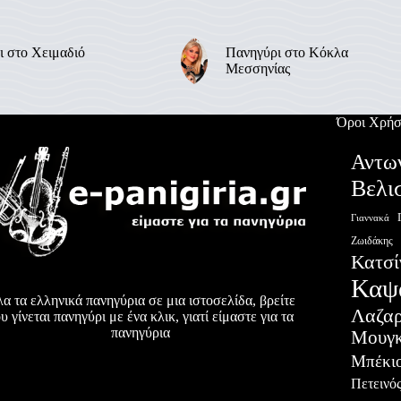
ι στο Χειμαδιό
Πανηγύρι στο Κόκλα
Μεσσηνίας
Όροι Χρήσ
Αντω
Βελι
Γιαννακά
Ζωιδάκης
Κατσί
Καψ
α τα ελληνικά πανηγύρια σε μια ιστοσελίδα, βρείτε
Λαζα
υ γίνεται πανηγύρι με ένα κλικ, γιατί είμαστε για τα
πανηγύρια
Μουγκ
Μπέκι
Πετεινό