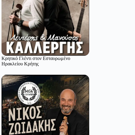
Κρητικό Γλέντι στον Εσταυρωμένο
Ηρακλείου Κρήτης