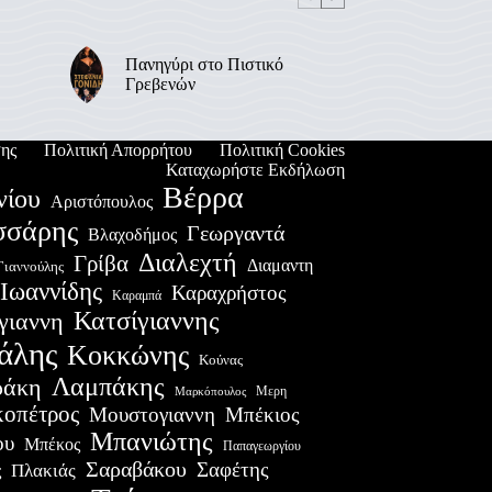
Πανηγύρι στο Πιστικό
Γρεβενών
ης
Πολιτική Απορρήτου
Πολιτική Cookies
Καταχωρήστε Εκδήλωση
Βέρρα
νίου
Αριστόπουλος
σσάρης
Γεωργαντά
Βλαχοδήμος
Διαλεχτή
Γρίβα
Διαμαντη
Γιαννούλης
Ιωαννίδης
Καραχρήστος
Καραμπά
Κατσίγιαννης
γιαννη
άλης
Κοκκώνης
Κούνας
Λαμπάκης
ράκη
Μερη
Μαρκόπουλος
οπέτρος
Μουστογιαννη
Μπέκιος
Μπανιώτης
ου
Μπέκος
Παπαγεωργίου
Σαραβάκου
Σαφέτης
Πλακιάς
ς