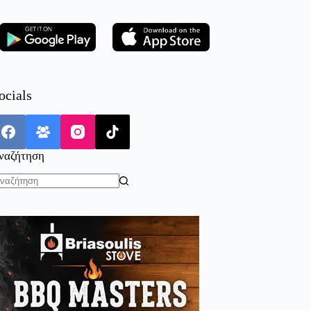
ocials
ναζήτηση
o
sults