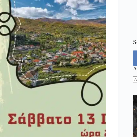
S
Α
N
re