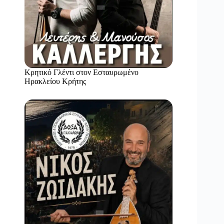
Κρητικό Γλέντι στον Εσταυρωμένο
Ηρακλείου Κρήτης