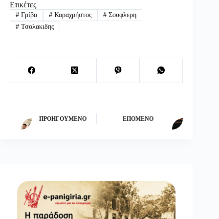
Ετικέτες
#
Γρίβα
#
Καραχρήστος
#
Σουφλερη
#
Τσολακιδης
ΠΡΟΗΓΟΎΜΕΝΟ
ΕΠΌΜΕΝΟ