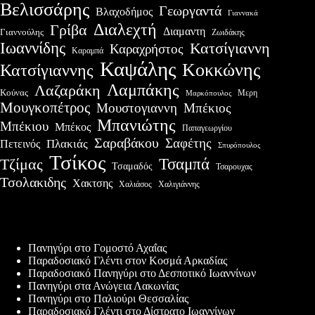
Βελισσάρης
Γεωργαντά
Βλαχοδήμος
Γιαννακά
Διαλεχτή
Γρίβα
Διαμαντη
Γιαννούλης
Ζωιδάκης
Ιωαννίδης
Κατσίγιαννη
Καραχρήστος
Καραμπά
Καψάλης
Κοκκώνης
Κατσίγιαννης
Λαμπάκης
Λαζαράκη
Κούνας
Μερη
Μαρκόπουλος
Μουγκοπέτρος
Μουστογιαννη
Μπέκιος
Μπανιώτης
Μπέκιου
Μπέκος
Παπαγεωργίου
Σαραβάκου
Σαφέτης
Πλακιάς
Πετεινός
Σπυρόπουλος
Τσίκος
Τσαμπά
Τζίμας
Τσαμαδός
Τσαρουχας
Τσολακιδης
Χακτσης
Χαλιάσος
Χαλιγιάννης
Πρόσφατες δημοσιεύσεις
Πανηγύρι στο Γομοστό Αχαΐας
Παραδοσιακό Γλέντι στον Κοσμά Αρκαδίας
Παραδοσιακό Πανηγύρι στο Δεσποτικό Ιωαννίνων
Πανηγύρι στα Ανώγεια Λακωνίας
Πανηγύρι στο Παλιούρι Θεσσαλίας
Παραδοσιακό Γλέντι στο Δίστρατο Ιωαννίνων