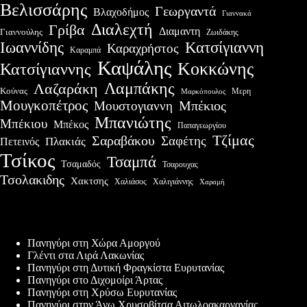
Βελισσάρης
Γεωργαντά
Βλαχοδήμος
Γιαννακά
Διαλεχτή
Γρίβα
Διαμαντη
Γιαννούλης
Ζωιδάκης
Ιωαννίδης
Κατσίγιαννη
Καραχρήστος
Καραμπά
Καψάλης
Κοκκώνης
Κατσίγιαννης
Λαμπάκης
Λαζαράκη
Κούνας
Μερη
Μαρκόπουλος
Μουγκοπέτρος
Μουστογιαννη
Μπέκιος
Μπανιώτης
Μπέκιου
Μπέκος
Παπαγεωργίου
Τζίμας
Σαραβάκου
Σαφέτης
Πλακιάς
Πετεινός
Τσίκος
Τσαμπά
Τσαμαδός
Τσαρουχας
Τσολακιδης
Χακτσης
Χαλιάσος
Χαλιγιάννης
Χαραμή
Πρόσφατες δημοσιεύσεις
Πανηγύρι στη Χώρα Αμοργού
Γλέντι στα Λιρά Λακωνίας
Πανηγύρι στη Δυτική Φραγκίστα Ευρυτανίας
Πανηγύρι στο Διχομοίρι Άρτας
Πανηγύρι στη Χρύσω Ευρυτανίας
Πανηγύρι στην Άνω Χρυσοβίτσα Αιτωλοακαρνανίας