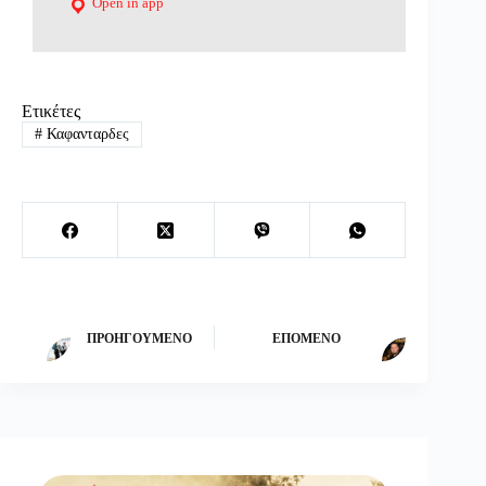
Open in app
Ετικέτες
#
Καφανταρδες
ΠΡΟΗΓΟΎΜΕΝΟ
ΕΠΌΜΕΝΟ