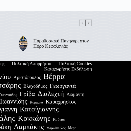
Παραδοσιακό Πανηγύρι στον
Πόρο Κεφαλονιάς
ης
Πολιτική Απορρήτου
Πολιτική Cookies
Καταχωρήστε Εκδήλωση
Βέρρα
νίου
Αριστόπουλος
σσάρης
Γεωργαντά
Βλαχοδήμος
Διαλεχτή
Γρίβα
Διαμαντη
Γιαννούλης
Ιωαννίδης
Καραχρήστος
Καραμπά
Κατσίγιαννης
γιαννη
άλης
Κοκκώνης
Κούνας
Λαμπάκης
ράκη
Μερη
Μαρκόπουλος