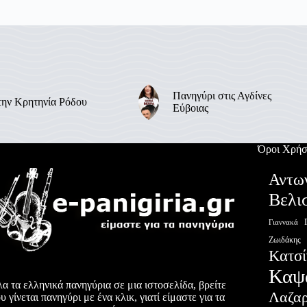
Πανηγύρι στις Αγδίνες
την Κρητηνία Ρόδου
Εύβοιας
Όροι Χρήσ
Αντω
Βελι
Γιαννακά
Ζωιδάκης
Κατσί
Καψ
α τα ελληνικά πανηγύρια σε μια ιστοσελίδα, βρείτε
Λαζα
υ γίνεται πανηγύρι με ένα κλικ, γιατί είμαστε για τα