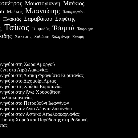
οπέτρος
Μουστογιαννη
Μπέκιος
Μπανιώτης
ου
Μπέκος
Παπαγεωργίου
Σαραβάκου
Σαφέτης
Πλακιάς
ς
Τσίκος
Τσαμπά
ς
Τσαμαδός
Τσαρουχας
κιδης
Χακτσης
Χαλιάσος
Χαλιγιάννης
Χαραμή
ες δημοσιεύσεις
νηγύρι στη Χώρα Αμοργού
έντι στα Λιρά Λακωνίας
νηγύρι στη Δυτική Φραγκίστα Ευρυτανίας
νηγύρι στο Διχομοίρι Άρτας
νηγύρι στη Χρύσω Ευρυτανίας
νηγύρι στην Άνω Χρυσοβίτσα
τωλοακαρνανίας
νηγύρι στο Πετροβούνι Ιωαννίνων
νηγύρι στον Άγιο Λέοντα Ζακύνθου
νηγύρι στον Αστακό Αιτωλοακαρνανίας
 Γιορτή Χορού και Παράδοσης στη Ροδαυγή
τας