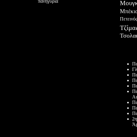
πανηγύρια
Μουγκ
Μπέκι
Πετεινό
Τζίμα
Τσολα
Πρόσφατ
Πα
Γλ
Πα
Πα
Πα
Πα
Αι
Πα
Πα
Πα
2η
Άρ