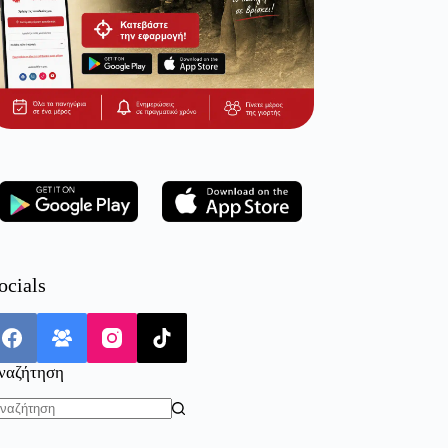
ocials
ναζήτηση
o
sults