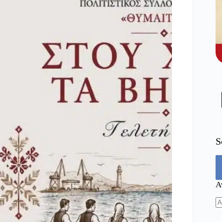
S
Α
N
re