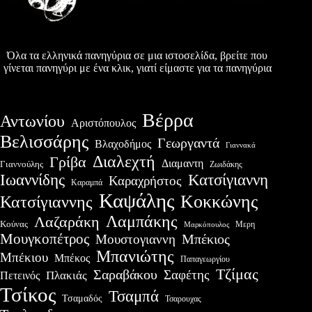
Όλα τα ελληνικά πανηγύρια σε μια ιστοσελίδα, βρείτε που
γίνεται πανηγύρι με ένα κλικ, γιατί είμαστε για τα πανηγύρια
Βέρρα
Αντωνίου
Αριστόπουλος
Βελισσάρης
Γεωργαντά
Βλαχοδήμος
Γιαννακά
Διαλεχτή
Γρίβα
Διαμαντη
Γιαννούλης
Ζωιδάκης
Ιωαννίδης
Κατσίγιαννη
Καραχρήστος
Καραμπά
Καψάλης
Κοκκώνης
Κατσίγιαννης
Λαμπάκης
Λαζαράκη
Κούνας
Μερη
Μαρκόπουλος
Μουγκοπέτρος
Μουστογιαννη
Μπέκιος
Μπανιώτης
Μπέκιου
Μπέκος
Παπαγεωργίου
Τζίμας
Σαραβάκου
Σαφέτης
Πλακιάς
Πετεινός
Τσίκος
Τσαμπά
Τσαμαδός
Τσαρουχας