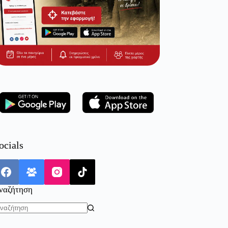
ocials
ναζήτηση
o
sults