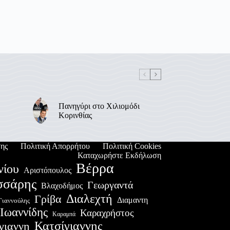
Πανηγύρι στο Χιλιομόδι
Κορινθίας
ης
Πολιτική Απορρήτου
Πολιτική Cookies
Καταχωρήστε Εκδήλωση
Βέρρα
νίου
Αριστόπουλος
σσάρης
Γεωργαντά
Βλαχοδήμος
Διαλεχτή
Γρίβα
Διαμαντη
Γιαννούλης
Ιωαννίδης
Καραχρήστος
Καραμπά
Κατσίγιαννης
γιαννη