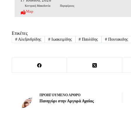
Κεντρική Μακεδονία
Περιφέρειες
Map
Ετικέτες
#
Αλεξανδρίδης
#
Ιωακειμίδης
#
Παυλίδης
#
Πουτακιδης
ΠΡΟΗΓΟΎΜΕΝΟ
ΆΡΘΡΟ
Πανηγύρι στην Αργυρά Αχαΐας