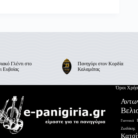
ιακό Γλέντι στο
Πανηγύρι στον Κορδία
ι Ευβοίας
Καλαμάτας
Όροι Χρήσ
Αντω
Βελι
Γιαννακά
Ζωιδάκης
Κατσί