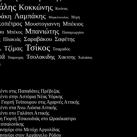
άλης
Κοκκώνης
Κούνας
Λαμπάκης
ράκη
Μερη
Μαρκόπουλος
οπέτρος
Μουστογιαννη
Μπέκιος
Μπανιώτης
ου
Μπέκος
Παπαγεωργίου
Σαραβάκου
Σαφέτης
Πλακιάς
ς
Τσίκος
Τζίμας
Τσαμαδός
ς
πά
Τσολακιδης
Χακτσης
Χαλιάσος
Τσαρουχας
ς
ες δημοσιεύσεις
έντι στις Παπαδάτες Πρέβεζας
έντι στην Αστόρια Νέας Υόρκης
 Γιορτή Τσίπουρου στις Αχαρνές Αττικής
έντι στα Άνω Λιόσια Αττικής
έντι στο Γαλάτσι Αττικής
η Γιορτή Τσικουδιάς στο Ωραιόκαστρο
σσαλονίκης
νηγύρι στο Μετόχι Αργολίδας
νηγύρι στον Αρχάγγελο Ρόδου