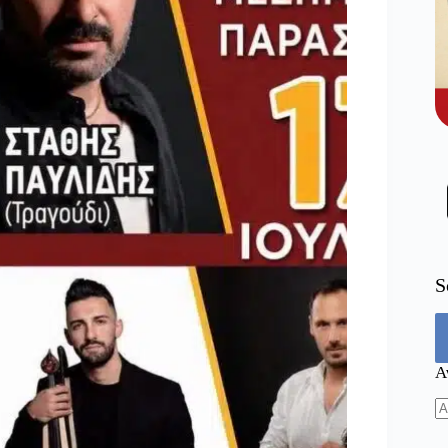
S
Α
N
re