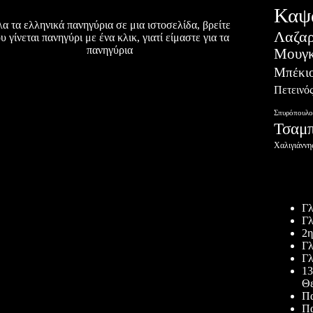
Καψ
α τα ελληνικά πανηγύρια σε μια ιστοσελίδα, βρείτε
Λαζα
υ γίνεται πανηγύρι με ένα κλικ, γιατί είμαστε για τα
πανηγύρια
Μουγκ
Μπέκι
Πετεινό
Σπυρόπουλο
Τσαμ
Χαλιγιάννη
Πρόσφατ
Γλ
Γλ
2η
Γλ
Γλ
13
Θε
Πα
Πα