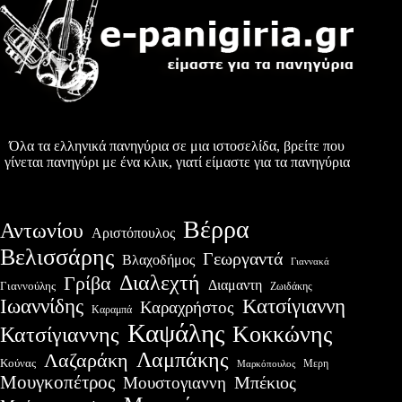
Όλα τα ελληνικά πανηγύρια σε μια ιστοσελίδα, βρείτε που
γίνεται πανηγύρι με ένα κλικ, γιατί είμαστε για τα πανηγύρια
Βέρρα
Αντωνίου
Αριστόπουλος
Βελισσάρης
Γεωργαντά
Βλαχοδήμος
Γιαννακά
Διαλεχτή
Γρίβα
Διαμαντη
Γιαννούλης
Ζωιδάκης
Ιωαννίδης
Κατσίγιαννη
Καραχρήστος
Καραμπά
Καψάλης
Κοκκώνης
Κατσίγιαννης
Λαμπάκης
Λαζαράκη
Κούνας
Μερη
Μαρκόπουλος
Μουγκοπέτρος
Μουστογιαννη
Μπέκιος