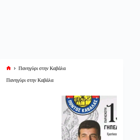
Πανηγύρι στην Καβάλα
Αρχική
σελίδα
Πανηγύρι στην Καβάλα