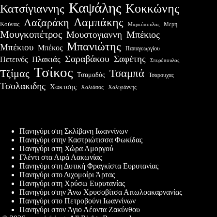
Καψάλης
Κοκκώνης
Κατσίγιαννης
Λαμπάκης
Λαζαράκη
Κούνας
Μερη
Μαρκόπουλος
Μουγκοπέτρος
Μουστογιαννη
Μπέκιος
Μπανιώτης
Μπέκιου
Μπέκος
Παπαγεωργίου
Σαραβάκου
Σαφέτης
Πλακιάς
Πετεινός
Σπυρόπουλος
Τσίκος
Τσαμπά
Τζίμας
Τσαμαδός
Τσαρουχας
Τσολακιδης
Χακτσης
Χαλιάσος
Χαλιγιάννης
Πρόσφατες δημοσιεύσεις
Πανηγύρι στη Σκλίβανη Ιωαννίνων
Πανηγύρι στην Καστριώτισσα Φωκίδας
Πανηγύρι στη Χώρα Αμοργού
Γλέντι στα Λιρά Λακωνίας
Πανηγύρι στη Δυτική Φραγκίστα Ευρυτανίας
Πανηγύρι στο Διχομοίρι Άρτας
Πανηγύρι στη Χρύσω Ευρυτανίας
Πανηγύρι στην Άνω Χρυσοβίτσα Αιτωλοακαρνανίας
Πανηγύρι στο Πετροβούνι Ιωαννίνων
Πανηγύρι στον Άγιο Λέοντα Ζακύνθου