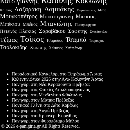
Καψάλης
Κοκκώνης
Κατσίγιαννης
Λαμπάκης
Λαζαράκη
Κούνας
Μερη
Μαρκόπουλος
Μουγκοπέτρος
Μουστογιαννη
Μπέκιος
Μπανιώτης
Μπέκιου
Μπέκος
Παπαγεωργίου
Σαραβάκου
Σαφέτης
Πλακιάς
Πετεινός
Σπυρόπουλος
Τσίκος
Τσαμπά
Τζίμας
Τσαμαδός
Τσαρουχας
Τσολακιδης
Χακτσης
Χαλιάσος
Χαλιγιάννης
Πρόσφατες δημοσιεύσεις
Παραδοσιακό Καγκελάρι στο Τετράκωμο Άρτας
Καλεντινιώτικα 2026 στην Άνω Καλεντίνη Άρτας
Πανηγύρι στη Νέα Κερασούντα Πρέβεζας
Πανηγύρι στις Φυτείες Αιτωλοακαρνανίας
Πανηγύρι στη Μενδενίτσα Φθιώτιδας
Πανηγύρι στον Μύτικα Πρέβεζας
Ποντιακό Γλέντι στο Δάτο Καβάλας
Πανηγύρι στη Λυγιά Πρέβεζας
Πανηγύρι στο Κρυονέρι Κορινθίας
Πανηγύρι στον Φυροπόταμο Μήλου
© 2026 e-panigiria.gr All Rights Reserved.