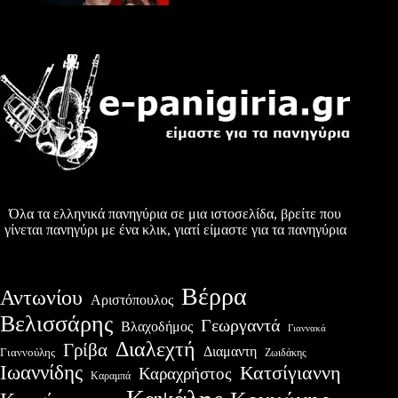
Όλα τα ελληνικά πανηγύρια σε μια ιστοσελίδα, βρείτε που
γίνεται πανηγύρι με ένα κλικ, γιατί είμαστε για τα πανηγύρια
Βέρρα
Αντωνίου
Αριστόπουλος
Βελισσάρης
Γεωργαντά
Βλαχοδήμος
Γιαννακά
Διαλεχτή
Γρίβα
Διαμαντη
Γιαννούλης
Ζωιδάκης
Ιωαννίδης
Κατσίγιαννη
Καραχρήστος
Καραμπά