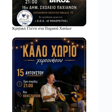
Κρητικό Γλέντι στα Παχιανά Χανίων