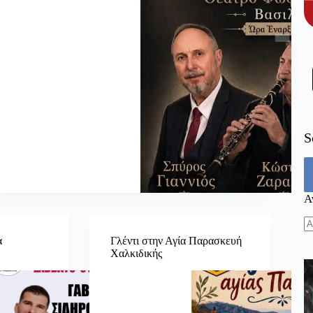
S
Α
N
α
Γλέντι στην Αγία Παρασκευή
re
Χαλκιδικής