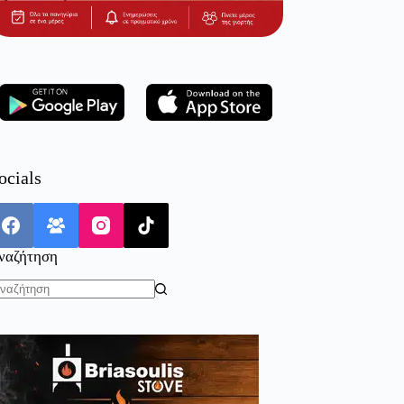
ocials
ναζήτηση
o
sults