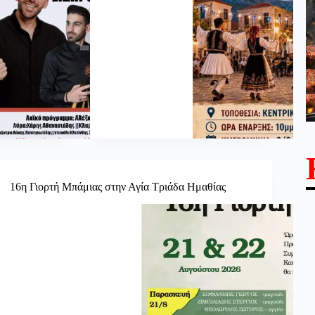
16η Γιορτή Μπάμιας στην Αγία Τριάδα Ημαθίας