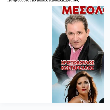
Πανηγύρι στο Πεντάλοφο Αιτωλοακαρνανίας