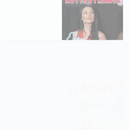
Πανηγύρι στη Χρυσοβίτσα Αιτωλοακαρνανίας