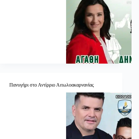
Πανυγήρι στο Αντίρριο Αιτωλοακαρνανίας