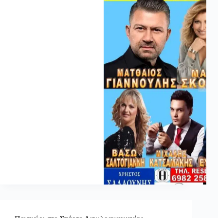
Πανηγύρι στο Σπάρτο Αιτωλοακαρνανίας