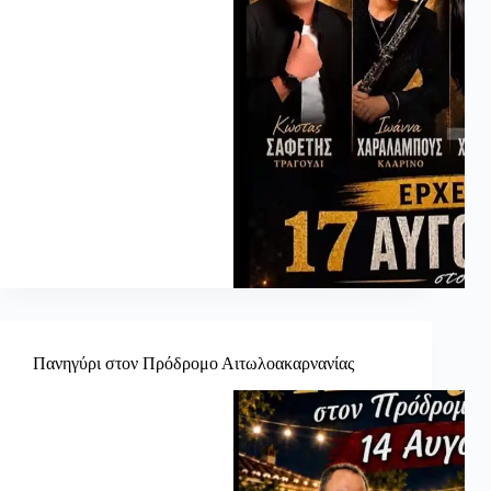
Πανηγύρι στον Πρόδρομο Αιτωλοακαρνανίας