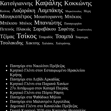
Καψάλης
Κοκκώνης
Κατσίγιαννης
Λαμπάκης
Λαζαράκη
Κούνας
Μερη
Μαρκόπουλος
Μουγκοπέτρος
Μουστογιαννη
Μπέκιος
Μπανιώτης
Μπέκιου
Μπέκος
Παπαγεωργίου
Σαραβάκου
Σαφέτης
Πλακιάς
Πετεινός
Σπυρόπουλος
Τσίκος
Τσαμπά
Τζίμας
Τσαμαδός
Τσαρουχας
Τσολακιδης
Χακτσης
Χαλιγιάννης
Χαλιάσος
Πρόσφατες δημοσιεύσεις
Πανηγύρι στο Νικολίτσι Πρέβεζας
Κρητικό Γλέντι στον Εσταυρωμένο Ηρακλείου
Κρήτης
Πανηγύρι στο Λεβίδι Αρκαδίας
Κρητικό Γλέντι στα Παχιανά Χανίων
27ο Αντάμωμα στον Καταχά Πιερίας
Κρητικό Γλέντι στο Πόρτο Ράφτη
Πανηγύρι στα Ψαθάδικα Μήλου
Πανηγύρι στο Μαλαντρένι Αργολίδας
Δημοτικό Γλέντι στο Καναλλάκι Πρέβεζας
Γιορτή Κρασιού 2026 στο Καστράκι Θεσσαλίας