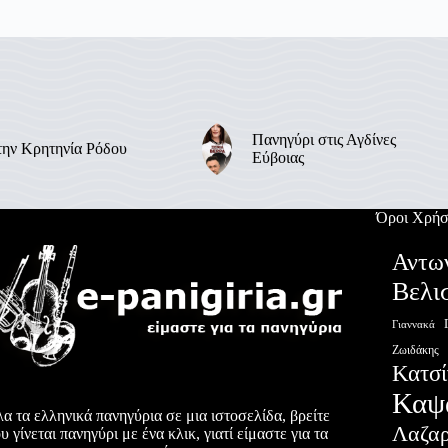
Πανηγύρι στις Αγδίνες
την Κρητηνία Ρόδου
Εύβοιας
Όροι Χρήσ
Αντω
Βελι
Γιαννακά
Ζωιδάκης
Κατσί
Καψ
α τα ελληνικά πανηγύρια σε μια ιστοσελίδα, βρείτε
Λαζα
υ γίνεται πανηγύρι με ένα κλικ, γιατί είμαστε για τα