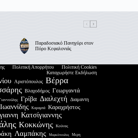
Παραδοσιακό Πανηγύρι στον
Πόρο Κεφαλονιάς
ης
Πολιτική Απορρήτου
Πολιτική Cookies
Καταχωρήστε Εκδήλωση
Βέρρα
νίου
Αριστόπουλος
σσάρης
Γεωργαντά
Βλαχοδήμος
Διαλεχτή
Γρίβα
Διαμαντη
Γιαννούλης
Ιωαννίδης
Καραχρήστος
Καραμπά
Κατσίγιαννης
γιαννη
άλης
Κοκκώνης
Κούνας
Λαμπάκης
ράκη
Μερη
Μαρκόπουλος