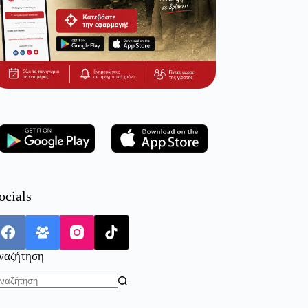
ocials
ναζήτηση
o
sults