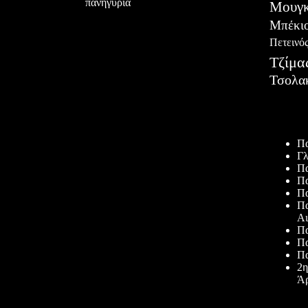
πανηγύρια
Μουγκ
Μπέκι
Πετεινό
Τζίμα
Τσολα
Πρόσφατ
Πα
Γλ
Πα
Πα
Πα
Πα
Αι
Πα
Πα
Πα
2η
Άρ