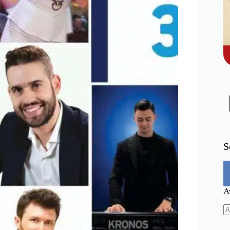
S
Α
N
re