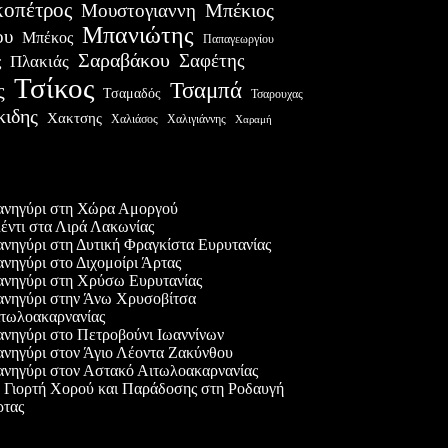
οπέτρος
Μουστογιαννη
Μπέκιος
Μπανιώτης
ου
Μπέκος
Παπαγεωργίου
Σαραβάκου
Σαφέτης
Πλακιάς
ς
Τσίκος
Τσαμπά
ς
Τσαμαδός
Τσαρουχας
κιδης
Χακτσης
Χαλιάσος
Χαλιγιάννης
Χαραμή
ες δημοσιεύσεις
νηγύρι στη Χώρα Αμοργού
έντι στα Λιρά Λακωνίας
νηγύρι στη Δυτική Φραγκίστα Ευρυτανίας
νηγύρι στο Διχομοίρι Άρτας
νηγύρι στη Χρύσω Ευρυτανίας
νηγύρι στην Άνω Χρυσοβίτσα
τωλοακαρνανίας
νηγύρι στο Πετροβούνι Ιωαννίνων
νηγύρι στον Άγιο Λέοντα Ζακύνθου
νηγύρι στον Αστακό Αιτωλοακαρνανίας
 Γιορτή Χορού και Παράδοσης στη Ροδαυγή
τας