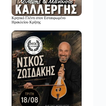
Κρητικό Γλέντι στον Εσταυρωμένο
Ηρακλείου Κρήτης