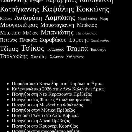
Καραχρήστος
Καραμπά
Καψάλης
Κοκκώνης
Κατσίγιαννης
Λαμπάκης
Λαζαράκη
Κούνας
Μερη
Μαρκόπουλος
Μουγκοπέτρος
Μουστογιαννη
Μπέκιος
Μπανιώτης
Μπέκιου
Μπέκος
Παπαγεωργίου
Σαραβάκου
Σαφέτης
Πλακιάς
Πετεινός
Σπυρόπουλος
Τσίκος
Τσαμπά
Τζίμας
Τσαμαδός
Τσαρουχας
Τσολακιδης
Χακτσης
Χαλιάσος
Χαλιγιάννης
Πρόσφατες δημοσιεύσεις
Παραδοσιακό Καγκελάρι στο Τετράκωμο Άρτας
Καλεντινιώτικα 2026 στην Άνω Καλεντίνη Άρτας
Πανηγύρι στη Νέα Κερασούντα Πρέβεζας
Πανηγύρι στις Φυτείες Αιτωλοακαρνανίας
Πανηγύρι στη Μενδενίτσα Φθιώτιδας
Πανηγύρι στον Μύτικα Πρέβεζας
Ποντιακό Γλέντι στο Δάτο Καβάλας
Πανηγύρι στη Λυγιά Πρέβεζας
Πανηγύρι στο Κρυονέρι Κορινθίας
Πανηγύρι στον Φυροπόταμο Μήλου