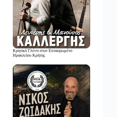
Κρητικό Γλέντι στον Εσταυρωμένο
Ηρακλείου Κρήτης