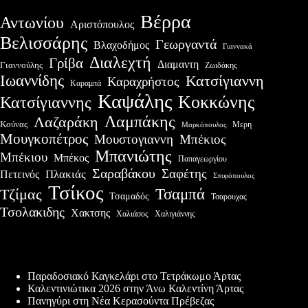
Βέρρα
Αντωνίου
Αριστόπουλος
Βελισσάρης
Γεωργαντά
Βλαχοδήμος
Γιαννακά
Διαλεχτή
Γρίβα
Διαμαντη
Γιαννούλης
Ζωιδάκης
Ιωαννίδης
Κατσίγιαννη
Καραχρήστος
Καραμπά
Καψάλης
Κοκκώνης
Κατσίγιαννης
Λαμπάκης
Λαζαράκη
Κούνας
Μερη
Μαρκόπουλος
Μουγκοπέτρος
Μουστογιαννη
Μπέκιος
Μπανιώτης
Μπέκιου
Μπέκος
Παπαγεωργίου
Σαραβάκου
Σαφέτης
Πλακιάς
Πετεινός
Σπυρόπουλος
Τσίκος
Τσαμπά
Τζίμας
Τσαμαδός
Τσαρουχας
Τσολακιδης
Χακτσης
Χαλιάσος
Χαλιγιάννης
Πρόσφατες δημοσιεύσεις
Παραδοσιακό Καγκελάρι στο Τετράκωμο Άρτας
Καλεντινιώτικα 2026 στην Άνω Καλεντίνη Άρτας
Πανηγύρι στη Νέα Κερασούντα Πρέβεζας