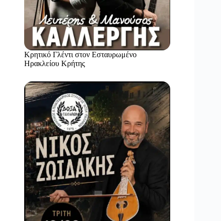
Κρητικό Γλέντι στον Εσταυρωμένο
Ηρακλείου Κρήτης