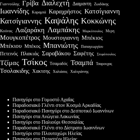
Διαλεχτή
Γρίβα
Διαμαντη
Γιαννούλης
Ζωιδάκης
Ιωαννίδης
Κατσίγιαννη
Καραχρήστος
Καραμπά
Καψάλης
Κοκκώνης
Κατσίγιαννης
Λαμπάκης
Λαζαράκη
Κούνας
Μερη
Μαρκόπουλος
Μουγκοπέτρος
Μουστογιαννη
Μπέκιος
Μπανιώτης
Μπέκιου
Μπέκος
Παπαγεωργίου
Σαραβάκου
Σαφέτης
Πλακιάς
Πετεινός
Σπυρόπουλος
Τσίκος
Τσαμπά
Τζίμας
Τσαμαδός
Τσαρουχας
Τσολακιδης
Χακτσης
Χαλιάσος
Χαλιγιάννης
Πρόσφατες δημοσιεύσεις
Πανηγύρι στο Γομοστό Αχαΐας
Παραδοσιακό Γλέντι στον Κοσμά Αρκαδίας
Παραδοσιακό Πανηγύρι στο Δεσποτικό Ιωαννίνων
Πανηγύρι στα Ανώγεια Λακωνίας
Πανηγύρι στο Παλιούρι Θεσσαλίας
Παραδοσιακό Γλέντι στο Δίστρατο Ιωαννίνων
Πανηγύρι στο Πλουτοχώρι Ηλείας
Πανηγύρι στο Περιστέρι Ηλείας