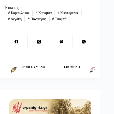
Ετικέτες
#
Καρακώστας
#
Καραμπά
#
Κωσταρελος
#
Λεγάκη
#
Παντιώρας
#
Τσαμπά
ΠΡΟΗΓΟΎΜΕΝΟ
ΕΠΌΜΕΝΟ