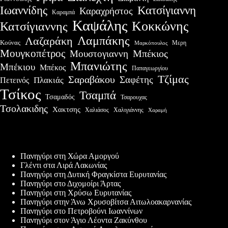
Ιωαννίδης
Κατσίγιαννη
Καραχρήστος
Καραμπά
Καψάλης
Κοκκώνης
Κατσίγιαννης
Λαμπάκης
Λαζαράκη
Κούνας
Μερη
Μαρκόπουλος
Μουγκοπέτρος
Μουστογιαννη
Μπέκιος
Μπανιώτης
Μπέκιου
Μπέκος
Παπαγεωργίου
Τζίμας
Σαραβάκου
Σαφέτης
Πλακιάς
Πετεινός
Τσίκος
Τσαμπά
Τσαμαδός
Τσαρουχας
Τσολακιδης
Χακτσης
Χαλιάσος
Χαλιγιάννης
Χαραμή
Πρόσφατες δημοσιεύσεις
Πανηγύρι στη Χώρα Αμοργού
Γλέντι στα Λιρά Λακωνίας
Πανηγύρι στη Δυτική Φραγκίστα Ευρυτανίας
Πανηγύρι στο Διχομοίρι Άρτας
Πανηγύρι στη Χρύσω Ευρυτανίας
Πανηγύρι στην Άνω Χρυσοβίτσα Αιτωλοακαρνανίας
Πανηγύρι στο Πετροβούνι Ιωαννίνων
Πανηγύρι στον Άγιο Λέοντα Ζακύνθου