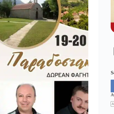
S
Α
N
re