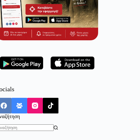
ocials
ναζήτηση
o
sults