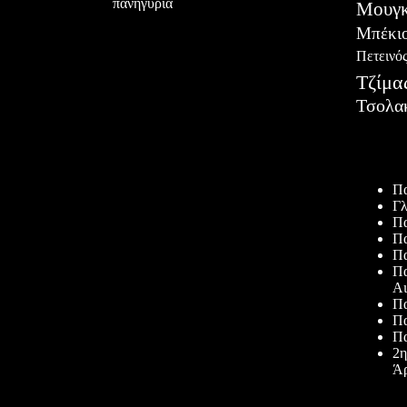
πανηγύρια
Μουγκ
Μπέκι
Πετεινό
Τζίμα
Τσολα
Πρόσφατ
Πα
Γλ
Πα
Πα
Πα
Πα
Αι
Πα
Πα
Πα
2η
Άρ