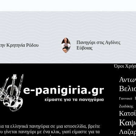
Πανηγύρι στις Αγδίνες
την Κρητηνία Ρόδου
Εύβοιας
Όροι Χρήσ
Αντω
Βελι
Γιαννακά
Ζωιδάκης
Κατσί
Καψ
α τα ελληνικά πανηγύρια σε μια ιστοσελίδα, βρείτε
Λαζα
υ γίνεται πανηγύρι με ένα κλικ, γιατί είμαστε για τα