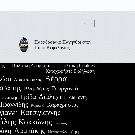
Παραδοσιακό Πανηγύρι στον
Πόρο Κεφαλονιάς
ης
Πολιτική Απορρήτου
Πολιτική Cookies
Καταχωρήστε Εκδήλωση
Βέρρα
νίου
Αριστόπουλος
σσάρης
Γεωργαντά
Βλαχοδήμος
Διαλεχτή
Γρίβα
Διαμαντη
Γιαννούλης
Ιωαννίδης
Καραχρήστος
Καραμπά
Κατσίγιαννης
γιαννη
άλης
Κοκκώνης
Κούνας
Λαμπάκης
ράκη
Μερη
Μαρκόπουλος