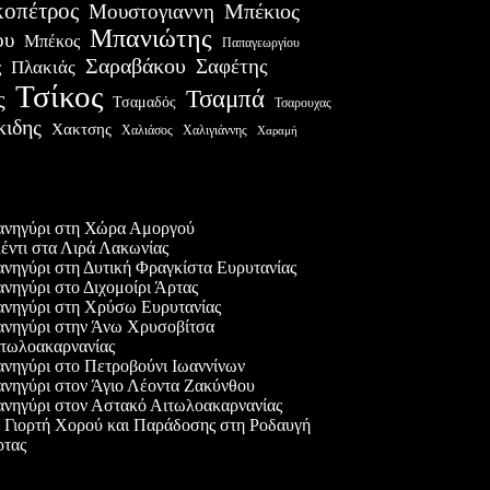
οπέτρος
Μουστογιαννη
Μπέκιος
Μπανιώτης
ου
Μπέκος
Παπαγεωργίου
Σαραβάκου
Σαφέτης
Πλακιάς
ς
Τσίκος
Τσαμπά
ς
Τσαμαδός
Τσαρουχας
κιδης
Χακτσης
Χαλιάσος
Χαλιγιάννης
Χαραμή
ες δημοσιεύσεις
νηγύρι στη Χώρα Αμοργού
έντι στα Λιρά Λακωνίας
νηγύρι στη Δυτική Φραγκίστα Ευρυτανίας
νηγύρι στο Διχομοίρι Άρτας
νηγύρι στη Χρύσω Ευρυτανίας
νηγύρι στην Άνω Χρυσοβίτσα
τωλοακαρνανίας
νηγύρι στο Πετροβούνι Ιωαννίνων
νηγύρι στον Άγιο Λέοντα Ζακύνθου
νηγύρι στον Αστακό Αιτωλοακαρνανίας
 Γιορτή Χορού και Παράδοσης στη Ροδαυγή
τας