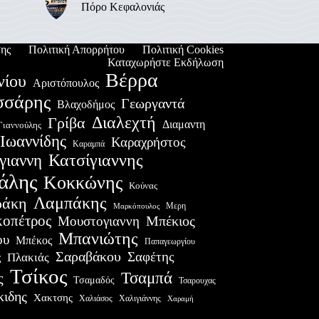
Πόρο Κεφαλονιάς
ης
Πολιτική Απορρήτου
Πολιτική Cookies
Καταχωρήστε Εκδήλωση
Βέρρα
νίου
Αριστόπουλος
σσάρης
Γεωργαντά
Βλαχοδήμος
Διαλεχτή
Γρίβα
Διαμαντη
Γιαννούλης
Ιωαννίδης
Καραχρήστος
Καραμπά
Κατσίγιαννης
γιαννη
άλης
Κοκκώνης
Κούνας
Λαμπάκης
ράκη
Μερη
Μαρκόπουλος
οπέτρος
Μουστογιαννη
Μπέκιος
Μπανιώτης
ου
Μπέκος
Παπαγεωργίου
Σαραβάκου
Σαφέτης
Πλακιάς
ς
Τσίκος
Τσαμπά
ς
Τσαμαδός
Τσαρουχας
κιδης
Χακτσης
Χαλιάσος
Χαλιγιάννης
Χαραμή