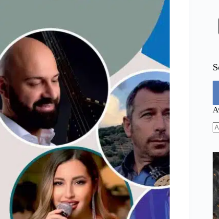
S
Α
N
re