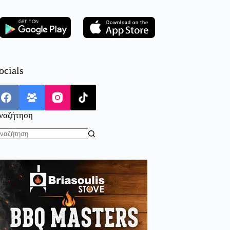
ocials
ναζήτηση
o
sults