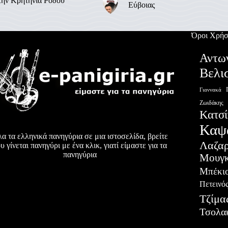
την Κρητηνία Ρόδου
Εύβοιας
Όροι Χρήσ
Αντω
Βελι
Γιαννακά
Ζωιδάκης
Κατσί
Καψ
α τα ελληνικά πανηγύρια σε μια ιστοσελίδα, βρείτε
Λαζα
υ γίνεται πανηγύρι με ένα κλικ, γιατί είμαστε για τα
πανηγύρια
Μουγκ
Μπέκι
Πετεινό
Τζίμα
Τσολα