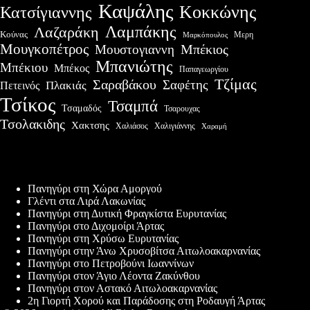
Καψάλης
Κοκκώνης
Κατσίγιαννης
Λαμπάκης
Λαζαράκη
Κούνας
Μερη
Μαρκόπουλος
Μουγκοπέτρος
Μουστογιαννη
Μπέκιος
Μπανιώτης
Μπέκιου
Μπέκος
Παπαγεωργίου
Τζίμας
Σαραβάκου
Σαφέτης
Πλακιάς
Πετεινός
Τσίκος
Τσαμπά
Τσαμαδός
Τσαρουχας
Τσολακιδης
Χακτσης
Χαλιάσος
Χαλιγιάννης
Χαραμή
Πρόσφατες δημοσιεύσεις
Πανηγύρι στη Χώρα Αμοργού
Γλέντι στα Λιρά Λακωνίας
Πανηγύρι στη Δυτική Φραγκίστα Ευρυτανίας
Πανηγύρι στο Διχομοίρι Άρτας
Πανηγύρι στη Χρύσω Ευρυτανίας
Πανηγύρι στην Άνω Χρυσοβίτσα Αιτωλοακαρνανίας
Πανηγύρι στο Πετροβούνι Ιωαννίνων
Πανηγύρι στον Άγιο Λέοντα Ζακύνθου
Πανηγύρι στον Αστακό Αιτωλοακαρνανίας
2η Γιορτή Χορού και Παράδοσης στη Ροδαυγή Άρτας