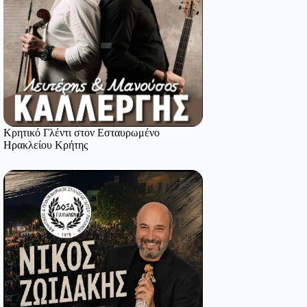
Κρητικό Γλέντι στον Εσταυρωμένο
Ηρακλείου Κρήτης