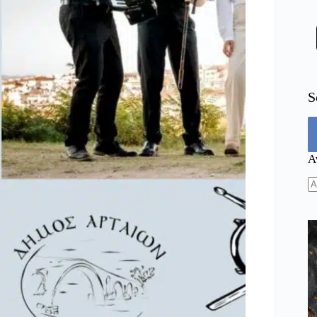
S
Α
N
re