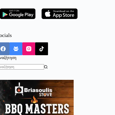
ocials
ναζήτηση
o
sults