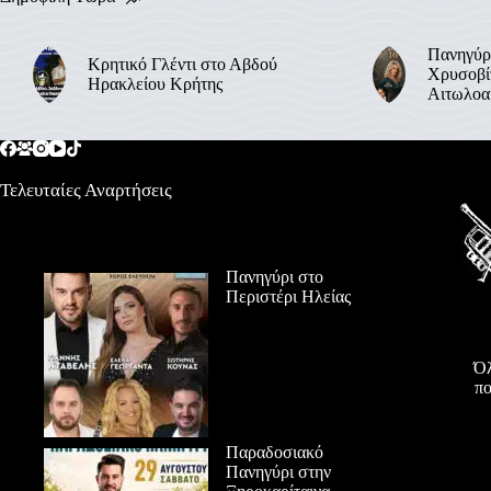
Πανηγύρ
Κρητικό Γλέντι στο Αβδού
Χρυσοβί
Ηρακλείου Κρήτης
Αιτωλοα
Τελευταίες Αναρτήσεις
Πανηγύρι στο
Περιστέρι Ηλείας
Όλ
πο
Παραδοσιακό
Πανηγύρι στην