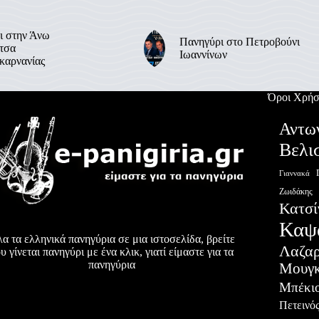
ι στην Άνω
Πανηγύρι στο Πετροβούνι
τσα
Ιωαννίνων
καρνανίας
Όροι Χρήσ
Αντω
Βελι
Γιαννακά
Ζωιδάκης
Κατσί
Καψ
α τα ελληνικά πανηγύρια σε μια ιστοσελίδα, βρείτε
Λαζα
υ γίνεται πανηγύρι με ένα κλικ, γιατί είμαστε για τα
πανηγύρια
Μουγκ
Μπέκι
Πετεινό