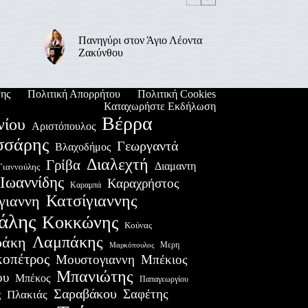
Πανηγύρι στον Άγιο Λέοντα
Ζακύνθου
ης
Πολιτική Απορρήτου
Πολιτική Cookies
Καταχωρήστε Εκδήλωση
Βέρρα
νίου
Αριστόπουλος
σσάρης
Γεωργαντά
Βλαχοδήμος
Διαλεχτή
Γρίβα
Διαμαντη
Γιαννούλης
Ιωαννίδης
Καραχρήστος
Καραμπά
Κατσίγιαννης
γιαννη
άλης
Κοκκώνης
Κούνας
Λαμπάκης
ράκη
Μερη
Μαρκόπουλος
οπέτρος
Μουστογιαννη
Μπέκιος
Μπανιώτης
ου
Μπέκος
Παπαγεωργίου
Σαραβάκου
Σαφέτης
Πλακιάς
ς