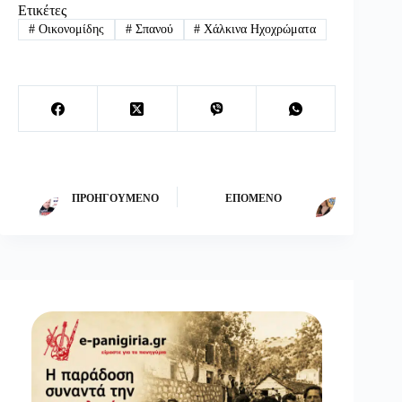
Ετικέτες
#
Οικονομίδης
#
Σπανού
#
Χάλκινα Ηχοχρώματα
ΠΡΟΗΓΟΎΜΕΝΟ
ΕΠΌΜΕΝΟ