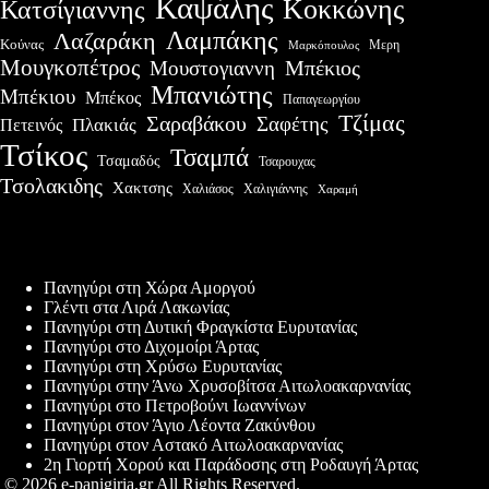
Καψάλης
Κοκκώνης
Κατσίγιαννης
Λαμπάκης
Λαζαράκη
Κούνας
Μερη
Μαρκόπουλος
Μουγκοπέτρος
Μουστογιαννη
Μπέκιος
Μπανιώτης
Μπέκιου
Μπέκος
Παπαγεωργίου
Τζίμας
Σαραβάκου
Σαφέτης
Πλακιάς
Πετεινός
Τσίκος
Τσαμπά
Τσαμαδός
Τσαρουχας
Τσολακιδης
Χακτσης
Χαλιάσος
Χαλιγιάννης
Χαραμή
Πρόσφατες δημοσιεύσεις
Πανηγύρι στη Χώρα Αμοργού
Γλέντι στα Λιρά Λακωνίας
Πανηγύρι στη Δυτική Φραγκίστα Ευρυτανίας
Πανηγύρι στο Διχομοίρι Άρτας
Πανηγύρι στη Χρύσω Ευρυτανίας
Πανηγύρι στην Άνω Χρυσοβίτσα Αιτωλοακαρνανίας
Πανηγύρι στο Πετροβούνι Ιωαννίνων
Πανηγύρι στον Άγιο Λέοντα Ζακύνθου
Πανηγύρι στον Αστακό Αιτωλοακαρνανίας
2η Γιορτή Χορού και Παράδοσης στη Ροδαυγή Άρτας
© 2026 e-panigiria.gr All Rights Reserved.