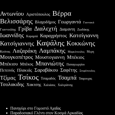
Βέρρα
Αντωνίου
Αριστόπουλος
Βελισσάρης
Γεωργαντά
Βλαχοδήμος
Γιαννακά
Διαλεχτή
Γρίβα
Διαμαντη
Γιαννούλης
Ζωιδάκης
Ιωαννίδης
Κατσίγιαννη
Καραχρήστος
Καραμπά
Καψάλης
Κοκκώνης
Κατσίγιαννης
Λαμπάκης
Λαζαράκη
Κούνας
Μερη
Μαρκόπουλος
Μουγκοπέτρος
Μουστογιαννη
Μπέκιος
Μπανιώτης
Μπέκιου
Μπέκος
Παπαγεωργίου
Σαραβάκου
Σαφέτης
Πλακιάς
Πετεινός
Σπυρόπουλος
Τσίκος
Τσαμπά
Τζίμας
Τσαμαδός
Τσαρουχας
Τσολακιδης
Χακτσης
Χαλιάσος
Χαλιγιάννης
Πρόσφατες δημοσιεύσεις
Πανηγύρι στο Γομοστό Αχαΐας
Παραδοσιακό Γλέντι στον Κοσμά Αρκαδίας