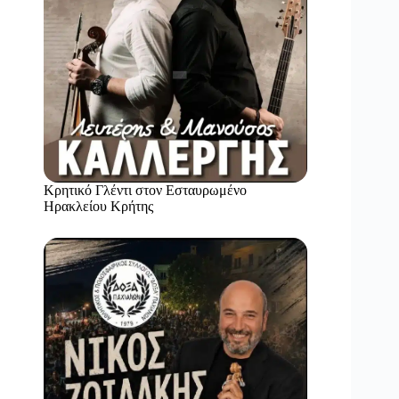
Κρητικό Γλέντι στον Εσταυρωμένο
Ηρακλείου Κρήτης