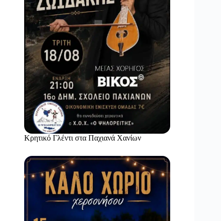
Κρητικό Γλέντι στα Παχιανά Χανίων