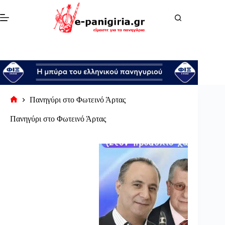
Μετάβαση
στο
περιεχόμενο
Πανηγύρι στο Φωτεινό Άρτας
Αρχική
σελίδα
Πανηγύρι στο Φωτεινό Άρτας