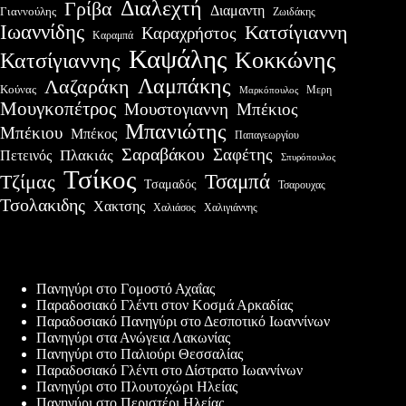
Διαλεχτή
Γρίβα
Διαμαντη
Γιαννούλης
Ζωιδάκης
Ιωαννίδης
Κατσίγιαννη
Καραχρήστος
Καραμπά
Καψάλης
Κοκκώνης
Κατσίγιαννης
Λαμπάκης
Λαζαράκη
Κούνας
Μερη
Μαρκόπουλος
Μουγκοπέτρος
Μουστογιαννη
Μπέκιος
Μπανιώτης
Μπέκιου
Μπέκος
Παπαγεωργίου
Σαραβάκου
Σαφέτης
Πλακιάς
Πετεινός
Σπυρόπουλος
Τσίκος
Τσαμπά
Τζίμας
Τσαμαδός
Τσαρουχας
Τσολακιδης
Χακτσης
Χαλιάσος
Χαλιγιάννης
Πρόσφατες δημοσιεύσεις
Πανηγύρι στο Γομοστό Αχαΐας
Παραδοσιακό Γλέντι στον Κοσμά Αρκαδίας
Παραδοσιακό Πανηγύρι στο Δεσποτικό Ιωαννίνων
Πανηγύρι στα Ανώγεια Λακωνίας
Πανηγύρι στο Παλιούρι Θεσσαλίας
Παραδοσιακό Γλέντι στο Δίστρατο Ιωαννίνων
Πανηγύρι στο Πλουτοχώρι Ηλείας
Πανηγύρι στο Περιστέρι Ηλείας