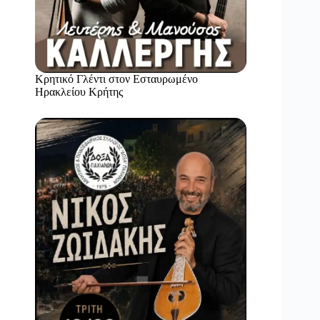
Κρητικό Γλέντι στον Εσταυρωμένο
Ηρακλείου Κρήτης