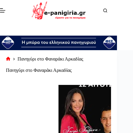
Μετάβαση
στο
περιεχόμενο
Πανηγύρι στο Φαναράκι Αρκαδίας
Αρχική
σελίδα
Πανηγύρι στο Φαναράκι Αρκαδίας