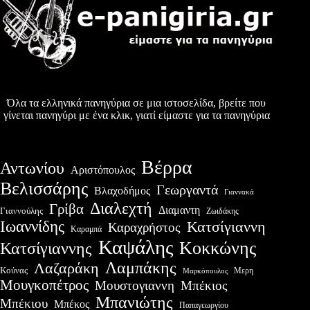
Όλα τα ελληνικά πανηγύρια σε μια ιστοσελίδα, βρείτε που
γίνεται πανηγύρι με ένα κλικ, γιατί είμαστε για τα πανηγύρια
Βέρρα
Αντωνίου
Αριστόπουλος
Βελισσάρης
Γεωργαντά
Βλαχοδήμος
Γιαννακά
Διαλεχτή
Γρίβα
Διαμαντη
Γιαννούλης
Ζωιδάκης
Ιωαννίδης
Κατσίγιαννη
Καραχρήστος
Καραμπά
Καψάλης
Κοκκώνης
Κατσίγιαννης
Λαμπάκης
Λαζαράκη
Κούνας
Μερη
Μαρκόπουλος
Μουγκοπέτρος
Μουστογιαννη
Μπέκιος
Μπανιώτης
Μπέκιου
Μπέκος
Παπαγεωργίου