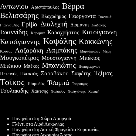
Βέρρα
Αντωνίου
Αριστόπουλος
Βελισσάρης
Γεωργαντά
Βλαχοδήμος
Γιαννακά
Διαλεχτή
Γρίβα
Διαμαντη
Γιαννούλης
Ζωιδάκης
Ιωαννίδης
Κατσίγιαννη
Καραχρήστος
Καραμπά
Καψάλης
Κοκκώνης
Κατσίγιαννης
Λαμπάκης
Λαζαράκη
Κούνας
Μερη
Μαρκόπουλος
Μουγκοπέτρος
Μουστογιαννη
Μπέκιος
Μπανιώτης
Μπέκιου
Μπέκος
Παπαγεωργίου
Τζίμας
Σαραβάκου
Σαφέτης
Πλακιάς
Πετεινός
Τσίκος
Τσαμπά
Τσαμαδός
Τσαρουχας
Τσολακιδης
Χακτσης
Χαλιάσος
Χαλιγιάννης
Χαραμή
Πρόσφατες δημοσιεύσεις
Πανηγύρι στη Χώρα Αμοργού
Γλέντι στα Λιρά Λακωνίας
Πανηγύρι στη Δυτική Φραγκίστα Ευρυτανίας
Πανηγύρι στο Διχομοίρι Άρτας